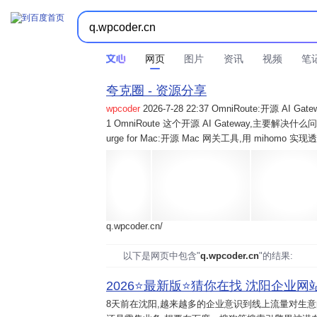
网页
图片
资讯
视频
笔
夸克圈 - 资源分享
wpcoder
2026-7-28 22:37 OmniRoute:开源 
1 OmniRoute 这个开源 AI Gateway,主要解决什么问题? 2
urge for Mac:开源 Mac 网关工具,用 mihomo 
q.wpcoder.cn/
以下是网页中包含"
q.wpcoder.cn
"的结果:
2026⭐️最新版⭐️猜你在找 沈阳企业网站
8天前
在沈阳,越来越多的企业意识到线上流量对生