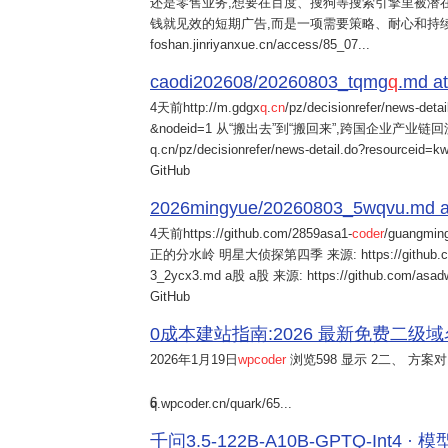
还是零售业务,想要在百度、搜狗等搜索引擎里被潜在
钱就见效的短期广告,而是一项需要策略、耐心和持
foshan.jinriyanxue.cn/access/85_07...
caodi202608/20260803_tqmg
q
.md at
4天前
http://m.gdgx
q
.
cn
/pz/decisionrefer/news-deta
&nodeid=1 从“搬出去”到“搬回来”,跨国企业产业链回流
q.cn/pz/decisionrefer/news-detail.do?resourceid=
GitHub
2026mingyue/20260803_5wqvu.md at
4天前
https://github.com/2859asa1-
coder
/guangmi
正的分水岭 明星大侦探第四季 来源: https://github.com/alb
3_2ycx3.md a股 a股 来源: https://github.com/asadw
GitHub
0成本建站指南:2026 最新免费二级域名申请与
2026年1月19日
wpcoder
浏览598 显示 2二、 方案对比:
6
q.wpcoder.cn/quark/65...
千问3.5-122B-A10B-GPTQ-Int4 · 