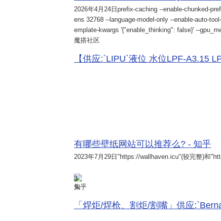
2026年4月24日
prefix-caching --enable-chunked-pref
ens 32768 --language-model-only --enable-auto-tool-
emplate-kwargs '{"enable_thinking": false}' --gpu_me
魔搭社区
【供应:`LIPU`液位 水位LPF-A3.15 LPF-
有哪些壁纸网站可以推荐么? - 知乎
2023年7月29日
"https://wallhaven.icu"(较完整)和"http
3
知乎
「焊炬/焊枪、割炬/割嘴」供应:`Bernard 