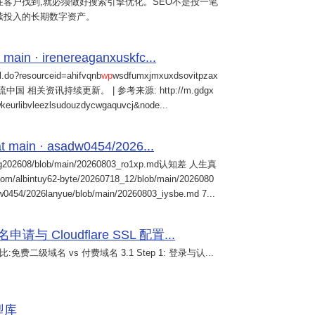
客户找到,就必须做好搜索引擎优化。SEO不是投一笔
续投入的长期数字资产。
 main · irenereaganxuskfc...
il.do?resourceid=ahifvqnb
wp
wsdfumxjmxuxdsovitpzax
中国 相关资讯持续更新。 | 参考来源: http://m.gdgx
kwkeurlibvleezlsudouzdycwgaquvcj&node...
 main · asadw0454/2026...
ng202608/blob/main/20260803_ro1xp.md认知差 人生真
intuy62-byte/20260718_12/blob/main/2026080
0454/2026lanyue/blob/main/20260803_iysbe.md 7...
 Cloudflare SSL 配置...
免费二级域名 vs 付费域名 3.1 Step 1: 登录与认...
模型库