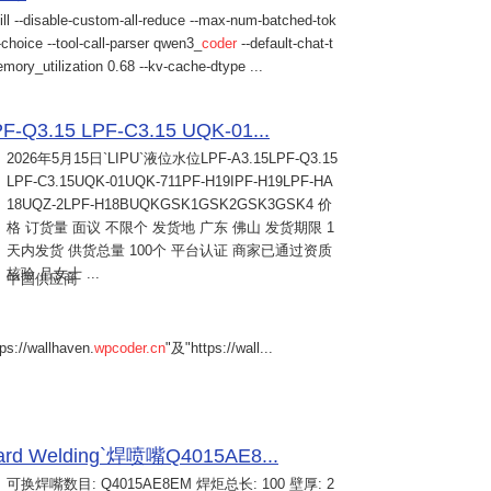
ill --disable-custom-all-reduce --max-num-batched-tok
choice --tool-call-parser qwen3_
coder
--default-chat-t
mory_utilization 0.68 --kv-cache-dtype ...
Q3.15 LPF-C3.15 UQK-01...
2026年5月15日
`LIPU`液位水位LPF-A3.15LPF-Q3.15
LPF-C3.15UQK-01UQK-711PF-H19IPF-H19LPF-HA
18UQZ-2LPF-H18BUQKGSK1GSK2GSK3GSK4 价
格 订货量 面议 不限个 发货地 广东 佛山 发货期限 1
天内发货 供货总量 100个 平台认证 商家已通过资质
核验 吕女士 ...
中国供应商
s://wallhaven.
wpcoder.cn
"及"https://wall...
Welding`焊喷嘴Q4015AE8...
可换焊嘴数目: Q4015AE8EM 焊炬总长: 100 壁厚: 2