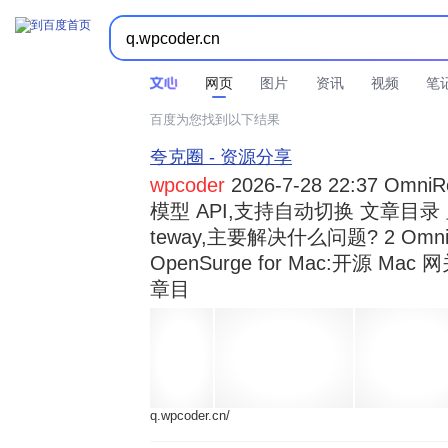



时间不限
所有网页和文件
站点内检索
网页
图片
资讯
视频
笔
百度为您找到以下结果
夸克圈 - 资源分享
wpcoder
2026-7-28 22:37 Omn
模型 API,支持自动切换 文章目录 显示
teway,主要解决什么问题? 2 OmniRou 
OpenSurge for Mac:开源 Ma
章目
q.wpcoder.cn/