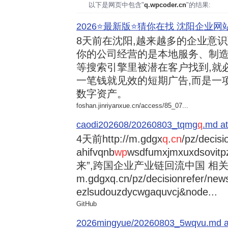
以下是网页中包含"
q.wpcoder.cn
"的结果:
2026⭐️最新版⭐️猜你在找 沈阳企业网站
8天前
在沈阳,越来越多的企业意
你的公司经营的是本地服务、制造
等搜索引擎里被潜在客户找到,就
一笔钱就见效的短期广告,而是一
数字资产。
foshan.jinriyanxue.cn/access/85_07...
caodi202608/20260803_tqmg
q
.md at
4天前
http://m.gdgx
q
.
cn
/pz/decisi
ahifvqnb
wp
wsdfumxjmxuxdsovi
来”,跨国企业产业链回流中国 相关资讯
m.gdgxq.cn/pz/decisionrefer/news
ezlsudouzdycwgaquvcj&node...
GitHub
2026mingyue/20260803_5wqvu.md at