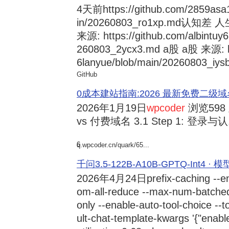
4天前
https://github.com/2859asa
in/20260803_ro1xp.md
来源: https://github.com/albintuy
260803_2ycx3.md a股 a股 来源: ht
6lanyue/blob/main/20260803_iysb
GitHub
0成本建站指南:2026 最新免费二级域名申请与
2026年1月19日
wpcoder
浏览598
vs 付费域名 3.1 Step 1: 登录与认.
6
q.wpcoder.cn/quark/65...
千问3.5-122B-A10B-GPTQ-Int4 · 
2026年4月24日
prefix-caching --e
om-all-reduce --max-num-batche
only --enable-auto-tool-choice --
ult-chat-template-kwargs '{"enabl