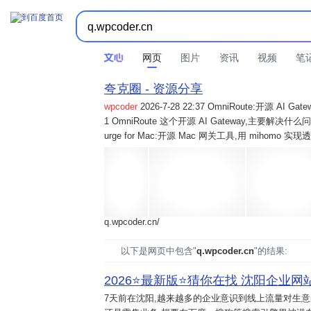
网页
图片
资讯
视频
笔
夸克圈 - 资源分享
wpcoder
2026-7-28 22:37 OmniRoute:开源 
1 OmniRoute 这个开源 AI Gateway,主要解决什么问题? 2
urge for Mac:开源 Mac 网关工具,用 mihomo 
q.wpcoder.cn/
以下是网页中包含"
q.wpcoder.cn
"的结果:
2026⭐️最新版⭐️猜你在找 沈阳企业网站
7天前
在沈阳,越来越多的企业意识到线上流量对生