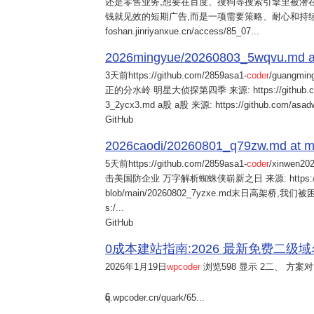
还是零售业务,想要在百度、搜狗等搜索引擎里被潜在
钱就见效的短期广告,而是一项需要策略、耐心和持
foshan.jinriyanxue.cn/access/85_07...
2026mingyue/20260803_5wqvu.md at
3天前
https://github.com/2859asa1-
coder
/guangmi
正的分水岭 明星大侦探第四季 来源: https://github.com/alb
3_2ycx3.md a股 a股 来源: https://github.com/asadw
GitHub
2026caodi/20260801_q79zw.md at mai
5天前
https://github.com/2859asa1-
coder
/xinwen2
击美国防企业 万字解析蜘蛛侠崭新之日 来源: https://github.co
blob/main/20260802_7yzxe.md末日高架桥,我
s:/...
GitHub
0成本建站指南:2026 最新免费二级域名申请与
2026年1月19日
wpcoder
浏览598 显示 2二、 方案对比:
6
q.wpcoder.cn/quark/65...