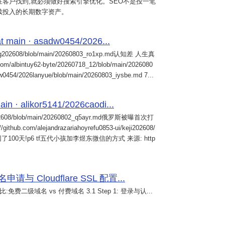
客户找到,就必须做好搜索引擎优化。SEO不是投一笔
续投入的长期数字资产。
 main · asadw0454/2026...
ng202608/blob/main/20260803_ro1xp.md认知差 人生真
intuy62-byte/20260718_12/blob/main/2026080
0454/2026lanyue/blob/main/20260803_iysbe.md 7...
n · alikor5141/2026caodi...
02608/blob/main/20260802_q5ayr.md俄罗斯被曝首次打
m/alejandrazariahoyrefu0853-ui/keji202608/
们被困了100天!p6 tf五代小孩加李煜东微信的方式 来源: http
 Cloudflare SSL 配置...
免费二级域名 vs 付费域名 3.1 Step 1: 登录与认...