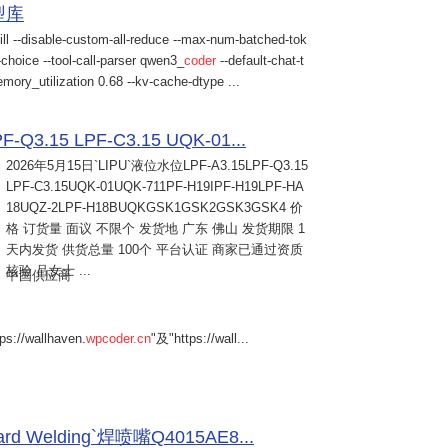
模型库
ill --disable-custom-all-reduce --max-num-batched-tok
choice --tool-call-parser qwen3_
coder
--default-chat-t
mory_utilization 0.68 --kv-cache-dtype ...
Q3.15 LPF-C3.15 UQK-01...
2026年5月15日
`LIPU`液位水位LPF-A3.15LPF-Q3.15
LPF-C3.15UQK-01UQK-711PF-H19IPF-H19LPF-HA
18UQZ-2LPF-H18BUQKGSK1GSK2GSK3GSK4 价
格 订货量 面议 不限个 发货地 广东 佛山 发货期限 1
天内发货 供货总量 100个 平台认证 商家已通过资质
核验 吕女士 ...
中国供应商
s://wallhaven.
wpcoder.cn
"及"https://wall...
Welding`焊喷嘴Q4015AE8...