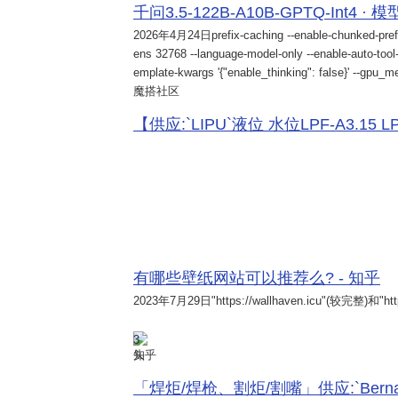
千问3.5-122B-A10B-GPTQ-Int4 · 
2026年4月24日
prefix-caching --enable-chunked-pref
ens 32768 --language-model-only --enable-auto-tool-
emplate-kwargs '{"enable_thinking": false}' --gpu_me
魔搭社区
【供应:`LIPU`液位 水位LPF-A3.15 LPF-
有哪些壁纸网站可以推荐么? - 知乎
2023年7月29日
"https://wallhaven.icu"(较完整)和"http
3
知乎
「焊炬/焊枪、割炬/割嘴」供应:`Bernard 