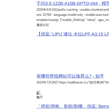
千问3.5-122B-A10B-GPTQ-Int4 · 
2026年4月24日
prefix-caching --enable-chunked-pref
ens 32768 --language-model-only --enable-auto-tool-
emplate-kwargs '{"enable_thinking": false}' --gpu_me
魔搭社区
【供应:`LIPU`液位 水位LPF-A3.15 LPF-
有哪些壁纸网站可以推荐么? - 知乎
2023年7月29日
"https://wallhaven.icu"(较完整)和"http
3
知乎
「焊炬/焊枪、割炬/割嘴」供应:`Bernard 