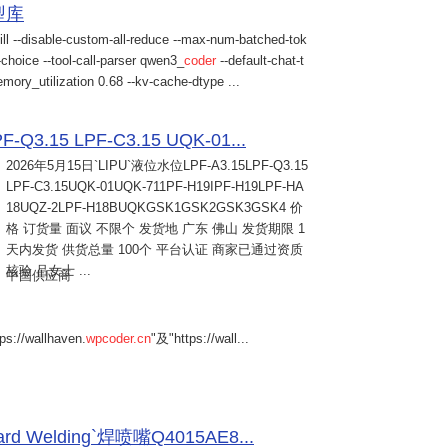
模型库
ill --disable-custom-all-reduce --max-num-batched-tok
choice --tool-call-parser qwen3_
coder
--default-chat-t
mory_utilization 0.68 --kv-cache-dtype ...
Q3.15 LPF-C3.15 UQK-01...
2026年5月15日
`LIPU`液位水位LPF-A3.15LPF-Q3.15
LPF-C3.15UQK-01UQK-711PF-H19IPF-H19LPF-HA
18UQZ-2LPF-H18BUQKGSK1GSK2GSK3GSK4 价
格 订货量 面议 不限个 发货地 广东 佛山 发货期限 1
天内发货 供货总量 100个 平台认证 商家已通过资质
核验 吕女士 ...
中国供应商
s://wallhaven.
wpcoder.cn
"及"https://wall...
Welding`焊喷嘴Q4015AE8...