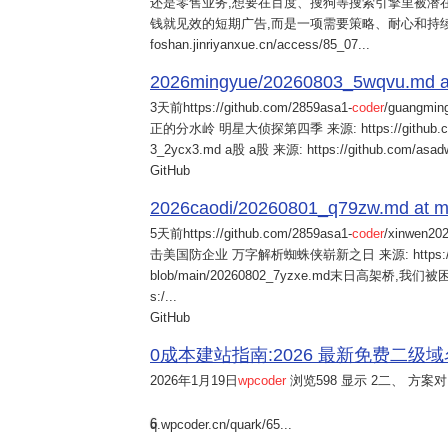
还是零售业务,想要在百度、搜狗等搜索引擎里被潜在
钱就见效的短期广告,而是一项需要策略、耐心和持
foshan.jinriyanxue.cn/access/85_07...
2026mingyue/20260803_5wqvu.md at
3天前
https://github.com/2859asa1-
coder
/guangmi
正的分水岭 明星大侦探第四季 来源: https://github.com/alb
3_2ycx3.md a股 a股 来源: https://github.com/asadw
GitHub
2026caodi/20260801_q79zw.md at mai
5天前
https://github.com/2859asa1-
coder
/xinwen2
击美国防企业 万字解析蜘蛛侠崭新之日 来源: https://github.co
blob/main/20260802_7yzxe.md末日高架桥,我
s:/...
GitHub
0成本建站指南:2026 最新免费二级域名申请与
2026年1月19日
wpcoder
浏览598 显示 2二、 方案对比:
6
q.wpcoder.cn/quark/65...