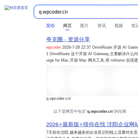
网页
图片
资讯
视频
笔
夸克圈 - 资源分享
wpcoder
2026-7-28 22:37 OmniRoute:开源 
1 OmniRoute 这个开源 AI Gateway,主要解决什么问题? 2
urge for Mac:开源 Mac 网关工具,用 mihomo 
q.wpcoder.cn/
以下是网页中包含"
q.wpcoder.cn
"的结果:
2026⭐️最新版⭐️猜你在找 沈阳企业网站
7天前
在沈阳,越来越多的企业意识到线上流量对生