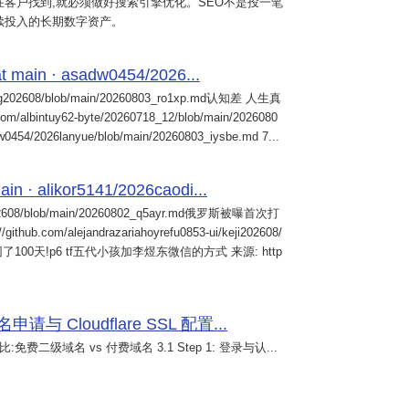
客户找到,就必须做好搜索引擎优化。SEO不是投一笔
续投入的长期数字资产。
 main · asadw0454/2026...
ng202608/blob/main/20260803_ro1xp.md认知差 人生真
intuy62-byte/20260718_12/blob/main/2026080
0454/2026lanyue/blob/main/20260803_iysbe.md 7...
n · alikor5141/2026caodi...
02608/blob/main/20260802_q5ayr.md俄罗斯被曝首次打
m/alejandrazariahoyrefu0853-ui/keji202608/
们被困了100天!p6 tf五代小孩加李煜东微信的方式 来源: http
 Cloudflare SSL 配置...
免费二级域名 vs 付费域名 3.1 Step 1: 登录与认...