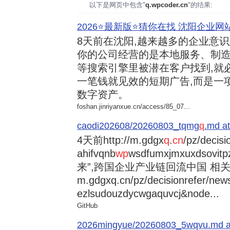
以下是网页中包含"
q.wpcoder.cn
"的结果:
2026⭐️最新版⭐️猜你在找 沈阳企业网站
8天前
在沈阳,越来越多的企业意
你的公司经营的是本地服务、制造
等搜索引擎里被潜在客户找到,就
一笔钱就见效的短期广告,而是一
数字资产。
foshan.jinriyanxue.cn/access/85_07...
caodi202608/20260803_tqmg
q
.md at
4天前
http://m.gdgx
q
.
cn
/pz/decisi
ahifvqnb
wp
wsdfumxjmxuxdsovi
来”,跨国企业产业链回流中国 相关资讯
m.gdgxq.cn/pz/decisionrefer/news
ezlsudouzdycwgaquvcj&node...
GitHub
2026mingyue/20260803_5wqvu.md at