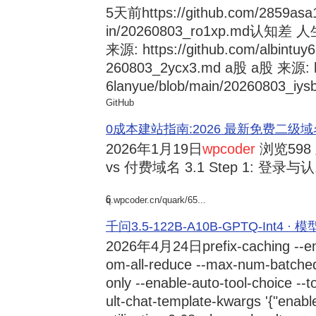
5天前
https://github.com/2859asa
in/20260803_ro1xp.md
来源: https://github.com/albintuy
260803_2ycx3.md a股 a股 来源: ht
6lanyue/blob/main/20260803_iysb
GitHub
0成本建站指南:2026 最新免费二级域名申请与
2026年1月19日
wpcoder
浏览598
vs 付费域名 3.1 Step 1: 登录与认.
6
q.wpcoder.cn/quark/65...
千问3.5-122B-A10B-GPTQ-Int4 · 
2026年4月24日
prefix-caching --e
om-all-reduce --max-num-batche
only --enable-auto-tool-choice --
ult-chat-template-kwargs '{"enabl