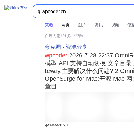



时间不限
所有网页和文件
站点内检索
网页
图片
资讯
视频
笔
百度为您找到以下结果
夸克圈 - 资源分享
wpcoder
2026-7-28 22:37 Omn
模型 API,支持自动切换 文章目录 显示
teway,主要解决什么问题? 2 OmniRou 
OpenSurge for Mac:开源 Ma
章目
q.wpcoder.cn/