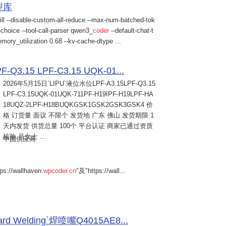
模型库
ill --disable-custom-all-reduce --max-num-batched-tok
choice --tool-call-parser qwen3_
coder
--default-chat-t
mory_utilization 0.68 --kv-cache-dtype ...
Q3.15 LPF-C3.15 UQK-01...
2026年5月15日
`LIPU`液位水位LPF-A3.15LPF-Q3.15
LPF-C3.15UQK-01UQK-711PF-H19IPF-H19LPF-HA
18UQZ-2LPF-H18BUQKGSK1GSK2GSK3GSK4 价
格 订货量 面议 不限个 发货地 广东 佛山 发货期限 1
天内发货 供货总量 100个 平台认证 商家已通过资质
核验 吕女士 ...
中国供应商
s://wallhaven.
wpcoder.cn
"及"https://wall...
Welding`焊喷嘴Q4015AE8...