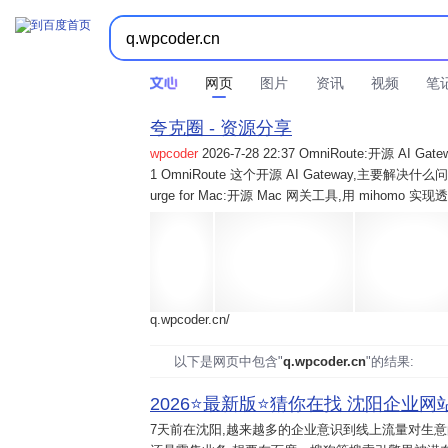
网页
图片
资讯
视频
笔
夸克圈 - 资源分享
wpcoder
2026-7-28 22:37 OmniRoute:开源 
1 OmniRoute 这个开源 AI Gateway,主要解决什么问题? 2
urge for Mac:开源 Mac 网关工具,用 mihomo 
q.wpcoder.cn/
以下是网页中包含"
q.wpcoder.cn
"的结果:
2026⭐️最新版⭐️猜你在找 沈阳企业网站
7天前
在沈阳,越来越多的企业意识到线上流量对生