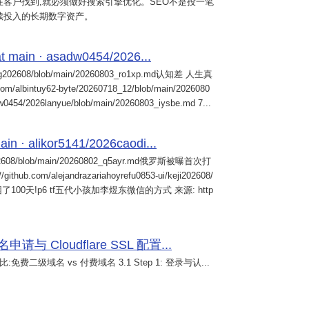
客户找到,就必须做好搜索引擎优化。SEO不是投一笔
续投入的长期数字资产。
 main · asadw0454/2026...
ng202608/blob/main/20260803_ro1xp.md认知差 人生真
intuy62-byte/20260718_12/blob/main/2026080
0454/2026lanyue/blob/main/20260803_iysbe.md 7...
n · alikor5141/2026caodi...
02608/blob/main/20260802_q5ayr.md俄罗斯被曝首次打
m/alejandrazariahoyrefu0853-ui/keji202608/
们被困了100天!p6 tf五代小孩加李煜东微信的方式 来源: http
 Cloudflare SSL 配置...
免费二级域名 vs 付费域名 3.1 Step 1: 登录与认...