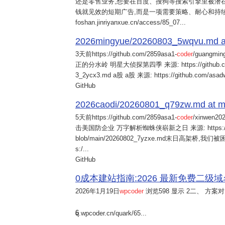
还是零售业务,想要在百度、搜狗等搜索引擎里被潜在
钱就见效的短期广告,而是一项需要策略、耐心和持
foshan.jinriyanxue.cn/access/85_07...
2026mingyue/20260803_5wqvu.md at
3天前
https://github.com/2859asa1-
coder
/guangmi
正的分水岭 明星大侦探第四季 来源: https://github.com/alb
3_2ycx3.md a股 a股 来源: https://github.com/asadw
GitHub
2026caodi/20260801_q79zw.md at mai
5天前
https://github.com/2859asa1-
coder
/xinwen2
击美国防企业 万字解析蜘蛛侠崭新之日 来源: https://github.co
blob/main/20260802_7yzxe.md末日高架桥,我
s:/...
GitHub
0成本建站指南:2026 最新免费二级域名申请与
2026年1月19日
wpcoder
浏览598 显示 2二、 方案对比:
6
q.wpcoder.cn/quark/65...