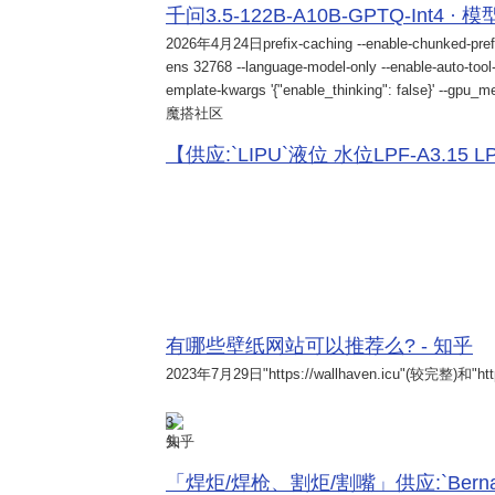
千问3.5-122B-A10B-GPTQ-Int4 · 
2026年4月24日
prefix-caching --enable-chunked-pref
ens 32768 --language-model-only --enable-auto-tool-
emplate-kwargs '{"enable_thinking": false}' --gpu_me
魔搭社区
【供应:`LIPU`液位 水位LPF-A3.15 LPF-
有哪些壁纸网站可以推荐么? - 知乎
2023年7月29日
"https://wallhaven.icu"(较完整)和"http
3
知乎
「焊炬/焊枪、割炬/割嘴」供应:`Bernard 