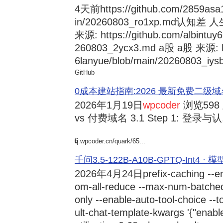
4天前
https://github.com/2859asa
in/20260803_ro1xp.md
来源: https://github.com/albintuy
260803_2ycx3.md a股 a股 来源: ht
6lanyue/blob/main/20260803_iysb
GitHub
0成本建站指南:2026 最新免费二级域名申请与
2026年1月19日
wpcoder
浏览598
vs 付费域名 3.1 Step 1: 登录与认.
6
q.wpcoder.cn/quark/65...
千问3.5-122B-A10B-GPTQ-Int4 · 
2026年4月24日
prefix-caching --e
om-all-reduce --max-num-batche
only --enable-auto-tool-choice --
ult-chat-template-kwargs '{"enabl