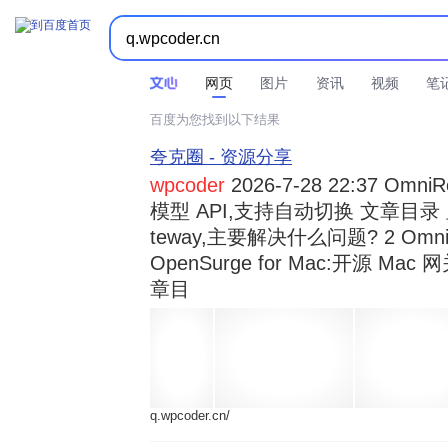



时间不限
所有网页和文件
站点内检索
网页
图片
资讯
视频
笔
百度为您找到以下结果
夸克圈 - 资源分享
wpcoder
2026-7-28 22:37 Omn
模型 API,支持自动切换 文章目录 显示
teway,主要解决什么问题? 2 OmniRou 
OpenSurge for Mac:开源 Ma
章目
q.wpcoder.cn/