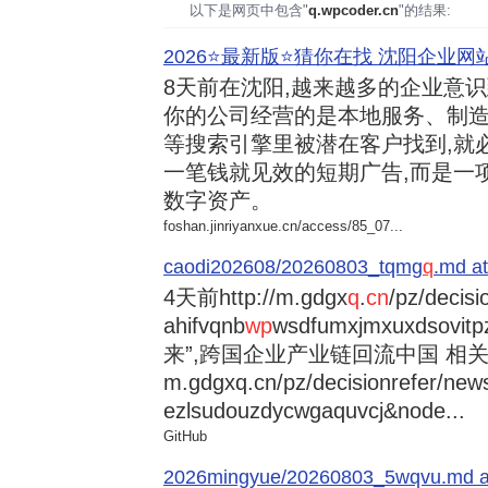
以下是网页中包含"
q.wpcoder.cn
"的结果:
2026⭐️最新版⭐️猜你在找 沈阳企业网站
8天前
在沈阳,越来越多的企业意
你的公司经营的是本地服务、制造
等搜索引擎里被潜在客户找到,就
一笔钱就见效的短期广告,而是一
数字资产。
foshan.jinriyanxue.cn/access/85_07...
caodi202608/20260803_tqmg
q
.md at
4天前
http://m.gdgx
q
.
cn
/pz/decisi
ahifvqnb
wp
wsdfumxjmxuxdsovi
来”,跨国企业产业链回流中国 相关资讯
m.gdgxq.cn/pz/decisionrefer/news
ezlsudouzdycwgaquvcj&node...
GitHub
2026mingyue/20260803_5wqvu.md at