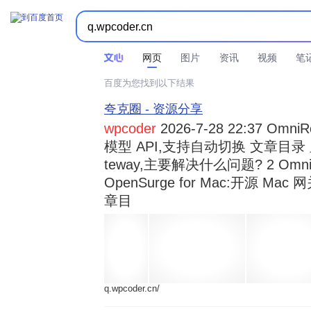



时间不限
所有网页和文件
站点内检索
网页
图片
资讯
视频
笔
百度为您找到以下结果
夸克圈 - 资源分享
wpcoder
2026-7-28 22:37 Omn
模型 API,支持自动切换 文章目录 显示
teway,主要解决什么问题? 2 OmniRou 
OpenSurge for Mac:开源 Ma
章目
q.wpcoder.cn/