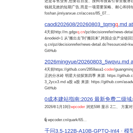
还是零售业务,想要在百度、搜狗等搜索引擎里被潜在
钱就见效的短期广告,而是一项需要策略、耐心和持
foshan.jinriyanxue.cn/access/85_07...
caodi202608/20260803_tqmg
q
.md at
4天前
http://m.gdgx
q
.
cn
/pz/decisionrefer/news-deta
&nodeid=1 从“搬出去”到“搬回来”,跨国企业产业链回流
q.cn/pz/decisionrefer/news-detail.do?resourceid=
GitHub
2026mingyue/20260803_5wqvu.md at
4天前
https://github.com/2859asa1-
coder
/guangmi
正的分水岭 明星大侦探第四季 来源: https://github.com/alb
3_2ycx3.md a股 a股 来源: https://github.com/asadw
GitHub
0成本建站指南:2026 最新免费二级域名申请与
2026年1月19日
wpcoder
浏览598 显示 2二、 方案对比:
6
q.wpcoder.cn/quark/65...
千问3.5-122B-A10B-GPTQ-Int4 · 