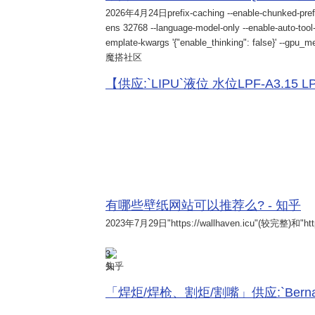
2026年4月24日
prefix-caching --enable-chunked-pref
ens 32768 --language-model-only --enable-auto-tool-
emplate-kwargs '{"enable_thinking": false}' --gpu_me
魔搭社区
【供应:`LIPU`液位 水位LPF-A3.15 LPF-
有哪些壁纸网站可以推荐么? - 知乎
2023年7月29日
"https://wallhaven.icu"(较完整)和"http
3
知乎
「焊炬/焊枪、割炬/割嘴」供应:`Bernard 