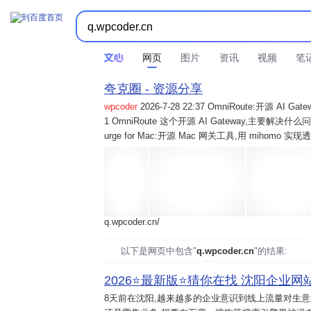
网页
图片
资讯
视频
笔
夸克圈 - 资源分享
wpcoder
2026-7-28 22:37 OmniRoute:开源 
1 OmniRoute 这个开源 AI Gateway,主要解决什么问题? 2
urge for Mac:开源 Mac 网关工具,用 mihomo 
q.wpcoder.cn/
以下是网页中包含"
q.wpcoder.cn
"的结果:
2026⭐️最新版⭐️猜你在找 沈阳企业网站
8天前
在沈阳,越来越多的企业意识到线上流量对生