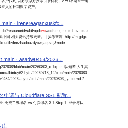
客户找到,就必须做好搜索引擎优化。SEO不是投一笔
续投入的长期数字资产。
 main · irenereaganxuskfc...
il.do?resourceid=ahifvqnb
wp
wsdfumxjmxuxdsovitpzax
中国 相关资讯持续更新。 | 参考来源: http://m.gdgx
kwkeurlibvleezlsudouzdycwgaquvcj&node...
 main · asadw0454/2026...
ng202608/blob/main/20260803_ro1xp.md认知差 人生真
intuy62-byte/20260718_12/blob/main/2026080
0454/2026lanyue/blob/main/20260803_iysbe.md 7...
 Cloudflare SSL 配置...
免费二级域名 vs 付费域名 3.1 Step 1: 登录与认...
模型库