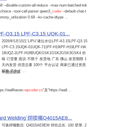
ill --disable-custom-all-reduce --max-num-batched-tok
choice --tool-call-parser qwen3_
coder
--default-chat-t
mory_utilization 0.68 --kv-cache-dtype ...
Q3.15 LPF-C3.15 UQK-01...
2026年5月15日
`LIPU`液位水位LPF-A3.15LPF-Q3.15
LPF-C3.15UQK-01UQK-711PF-H19IPF-H19LPF-HA
18UQZ-2LPF-H18BUQKGSK1GSK2GSK3GSK4 价
格 订货量 面议 不限个 发货地 广东 佛山 发货期限 1
天内发货 供货总量 100个 平台认证 商家已通过资质
核验 吕女士 ...
中国供应商
s://wallhaven.
wpcoder.cn
"及"https://wall...
Welding`焊喷嘴Q4015AE8...
可换焊嘴数目: Q4015AE8EM 焊炬总长: 100 壁厚: 2