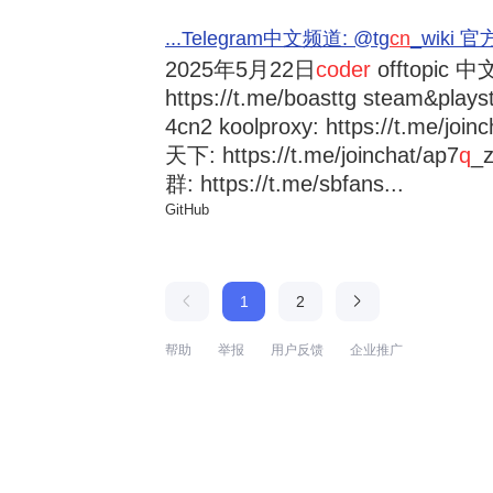
...Telegram中文频道: @tg
cn
_wiki 官方
2025年5月22日
coder
offtopic 中文
https://t.me/boasttg steam&plays
4cn2 koolproxy: https://t.me/jo
天下: https://t.me/joinchat/ap7
q
_
群: https://t.me/sbfans...
GitHub
1
2
帮助
举报
用户反馈
企业推广