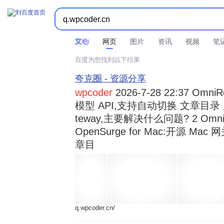



时间不限
所有网页和文件
站点内检索
网页
图片
资讯
视频
笔
百度为您找到以下结果
夸克圈 - 资源分享
wpcoder
2026-7-28 22:37 Omn
模型 API,支持自动切换 文章目录 显示
teway,主要解决什么问题? 2 OmniRou 
OpenSurge for Mac:开源 Ma
章目
q.wpcoder.cn/