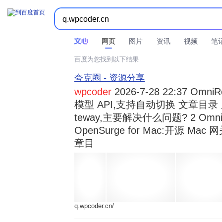



时间不限
所有网页和文件
站点内检索
网页
图片
资讯
视频
笔
百度为您找到以下结果
夸克圈 - 资源分享
wpcoder
2026-7-28 22:37 Omn
模型 API,支持自动切换 文章目录 显示
teway,主要解决什么问题? 2 OmniRou 
OpenSurge for Mac:开源 Ma
章目
q.wpcoder.cn/