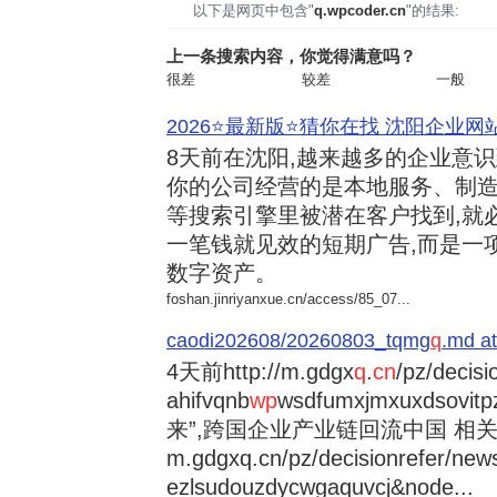
以下是网页中包含"
q.wpcoder.cn
"的结果:
上一条搜索内容，你觉得满意吗？
很差
较差
一般
2026⭐️最新版⭐️猜你在找 沈阳企业网站
8天前
在沈阳,越来越多的企业意
你的公司经营的是本地服务、制造
等搜索引擎里被潜在客户找到,就
一笔钱就见效的短期广告,而是一
数字资产。
foshan.jinriyanxue.cn/access/85_07...
caodi202608/20260803_tqmg
q
.md at
4天前
http://m.gdgx
q
.
cn
/pz/decisi
ahifvqnb
wp
wsdfumxjmxuxdsovi
来”,跨国企业产业链回流中国 相关资讯
m.gdgxq.cn/pz/decisionrefer/news
ezlsudouzdycwgaquvcj&node...