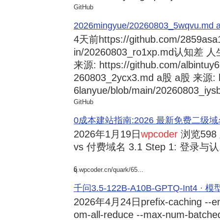
GitHub
2026mingyue/20260803_5wqvu.md at
4天前
https://github.com/2859asa
in/20260803_ro1xp.md
来源: https://github.com/albintuy
260803_2ycx3.md a股 a股 来源: ht
6lanyue/blob/main/20260803_iysb
GitHub
0成本建站指南:2026 最新免费二级域名申请与
2026年1月19日
wpcoder
浏览598
vs 付费域名 3.1 Step 1: 登录与认.
6
q.wpcoder.cn/quark/65...
千问3.5-122B-A10B-GPTQ-Int4 · 
2026年4月24日
prefix-caching --e
om-all-reduce --max-num-batche