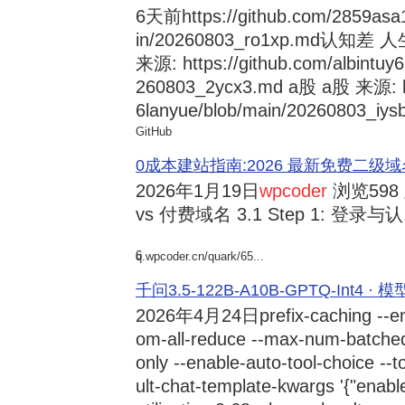
6天前
https://github.com/2859asa
in/20260803_ro1xp.md
来源: https://github.com/albintuy
260803_2ycx3.md a股 a股 来源: ht
6lanyue/blob/main/20260803_iysb
GitHub
0成本建站指南:2026 最新免费二级域名申请与
2026年1月19日
wpcoder
浏览598
vs 付费域名 3.1 Step 1: 登录与认.
6
q.wpcoder.cn/quark/65...
千问3.5-122B-A10B-GPTQ-Int4 · 
2026年4月24日
prefix-caching --e
om-all-reduce --max-num-batche
only --enable-auto-tool-choice --
ult-chat-template-kwargs '{"enabl