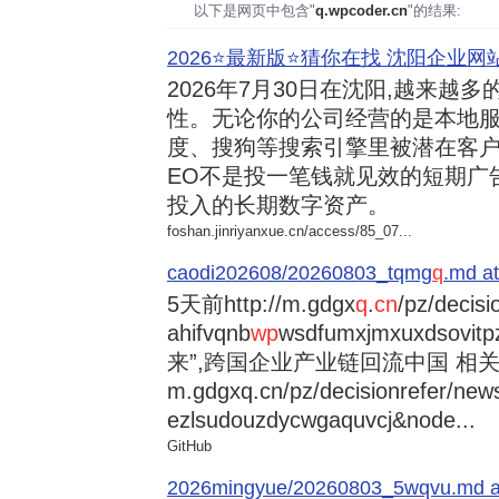
以下是网页中包含"
q.wpcoder.cn
"的结果:
2026⭐️最新版⭐️猜你在找 沈阳企业网站
2026年7月30日
在沈阳,越来越多
性。无论你的公司经营的是本地服
度、搜狗等搜索引擎里被潜在客户
EO不是投一笔钱就见效的短期广
投入的长期数字资产。
foshan.jinriyanxue.cn/access/85_07...
caodi202608/20260803_tqmg
q
.md at
5天前
http://m.gdgx
q
.
cn
/pz/decisi
ahifvqnb
wp
wsdfumxjmxuxdsovi
来”,跨国企业产业链回流中国 相关资讯
m.gdgxq.cn/pz/decisionrefer/news
ezlsudouzdycwgaquvcj&node...
GitHub
2026mingyue/20260803_5wqvu.md at