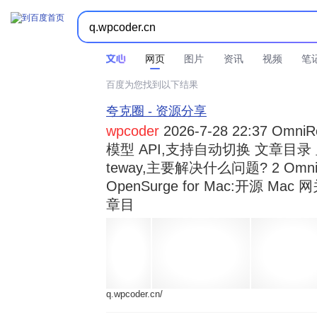



时间不限
所有网页和文件
站点内检索
网页
图片
资讯
视频
笔
百度为您找到以下结果
夸克圈 - 资源分享
wpcoder
2026-7-28 22:37 Omn
模型 API,支持自动切换 文章目录 显示
teway,主要解决什么问题? 2 OmniRou 
OpenSurge for Mac:开源 Ma
章目
q.wpcoder.cn/