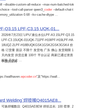
ill --disable-custom-all-reduce --max-num-batched-tok
choice --tool-call-parser qwen3_
coder
--default-chat-t
mory_utilization 0.68 --kv-cache-dtype ...
Q3.15 LPF-C3.15 UQK-01...
2026年7月23日
`LIPU`液位水位LPF-A3.15LPF-Q3.15
LPF-C3.15UQK-01UQK-711PF-H19IPF-H19LPF-HA
18UQZ-2LPF-H18BUQKGSK1GSK2GSK3GSK4 价
格 订货量 面议 不限个 发货地 广东 佛山 发货期限 1
天内发货 供货总量 100个 平台认证 商家已通过资质
核验 吕女士 ...
中国供应商
s://wallhaven.
wpcoder.cn
"及"https://wall...
Welding`焊喷嘴Q4015AE8...
可换焊嘴数目: Q4015AE8EM 焊炬总长: 100 壁厚: 2