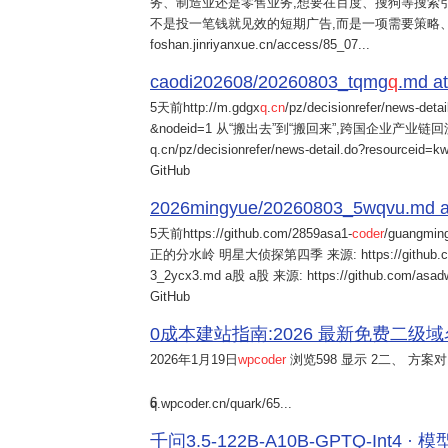
务、制造业还是零售业务,想要在百度、搜狗等搜索引
不是投一笔钱就见效的短期广告,而是一项需要策略
foshan.jinriyanxue.cn/access/85_07...
caodi202608/20260803_tqmg
q
.md at
5天前
http://m.gdgx
q
.
cn
/pz/decisionrefer/news-deta
&nodeid=1 从“搬出去”到“搬回来”,跨国企业产业链回流
q.cn/pz/decisionrefer/news-detail.do?resourceid=
GitHub
2026mingyue/20260803_5wqvu.md at
5天前
https://github.com/2859asa1-
coder
/guangmi
正的分水岭 明星大侦探第四季 来源: https://github.com/alb
3_2ycx3.md a股 a股 来源: https://github.com/asadw
GitHub
0成本建站指南:2026 最新免费二级域名申请与
2026年1月19日
wpcoder
浏览598 显示 2二、 方案对比:
6
q.wpcoder.cn/quark/65...
千问3.5-122B-A10B-GPTQ-Int4 · 