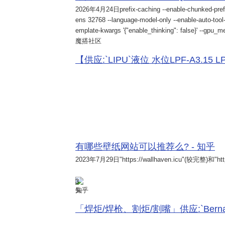
2026年4月24日
prefix-caching --enable-chunked-pref
ens 32768 --language-model-only --enable-auto-tool-
emplate-kwargs '{"enable_thinking": false}' --gpu_me
魔搭社区
【供应:`LIPU`液位 水位LPF-A3.15 LPF-
有哪些壁纸网站可以推荐么? - 知乎
2023年7月29日
"https://wallhaven.icu"(较完整)和"http
3
知乎
「焊炬/焊枪、割炬/割嘴」供应:`Bernard 