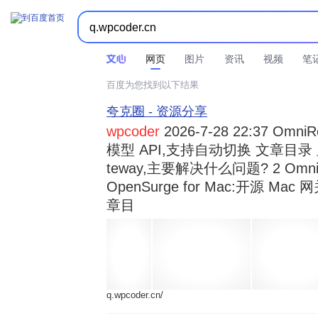



时间不限
所有网页和文件
站点内检索
网页
图片
资讯
视频
笔
百度为您找到以下结果
夸克圈 - 资源分享
wpcoder
2026-7-28 22:37 Omn
模型 API,支持自动切换 文章目录 显示
teway,主要解决什么问题? 2 OmniRou 
OpenSurge for Mac:开源 Ma
章目
q.wpcoder.cn/