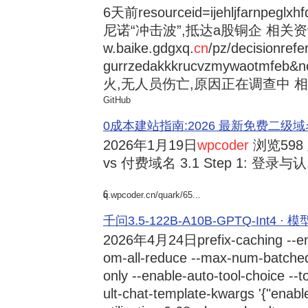
6天前
resourceid=ijehljfarnpeglx
尼诺“冲击波”,抵达a股铜企 相关资讯持
w.baike.gdgxq.
cn
/pz/decisionref
gurrzedakkkrucvzmywaotmfe
火,无人员伤亡,原因正在调查中 相
GitHub
0成本建站指南:2026 最新免费二级域名申请与
2026年1月19日
wpcoder
浏览598
vs 付费域名 3.1 Step 1: 登录与认.
6
q.wpcoder.cn/quark/65...
千问3.5-122B-A10B-GPTQ-Int4 · 
2026年4月24日
prefix-caching --e
om-all-reduce --max-num-batche
only --enable-auto-tool-choice --
ult-chat-template-kwargs '{"enabl