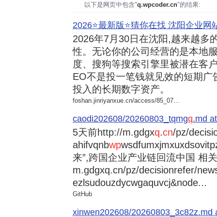
以下是网页中包含"
q.wpcoder.cn
"的结果:
2026⭐️最新版⭐️猜你在找 沈阳企业网站
2026年7月30日
在沈阳,越来越多
性。无论你的公司经营的是本地服
度、搜狗等搜索引擎里被潜在客户
EO不是投一笔钱就见效的短期广
投入的长期数字资产。
foshan.jinriyanxue.cn/access/85_07...
caodi202608/20260803_tqmg
q
.md at
5天前
http://m.gdgx
q
.
cn
/pz/decisi
ahifvqnb
wp
wsdfumxjmxuxdsovi
来”,跨国企业产业链回流中国 相关资讯
m.gdgxq.cn/pz/decisionrefer/news
ezlsudouzdycwgaquvcj&node...
GitHub
xinwen202608/20260803_3c82z.md at 