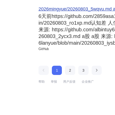
2026mingyue/20260803_5wqvu.md at
6天前
https://github.com/2859asa
in/20260803_ro1xp.md
来源: https://github.com/albintuy
260803_2ycx3.md a股 a股 来源: ht
6lanyue/blob/main/20260803_iysb
GitHub
1
2
3
帮助
举报
用户反馈
企业推广