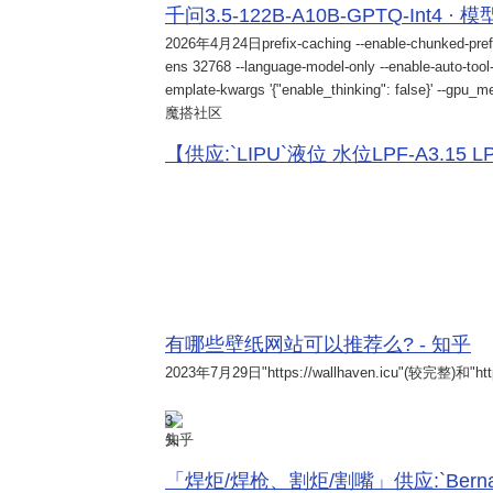
千问3.5-122B-A10B-GPTQ-Int4 · 
2026年4月24日
prefix-caching --enable-chunked-pref
ens 32768 --language-model-only --enable-auto-tool-
emplate-kwargs '{"enable_thinking": false}' --gpu_me
魔搭社区
【供应:`LIPU`液位 水位LPF-A3.15 LPF-
有哪些壁纸网站可以推荐么? - 知乎
2023年7月29日
"https://wallhaven.icu"(较完整)和"http
3
知乎
「焊炬/焊枪、割炬/割嘴」供应:`Bernard 