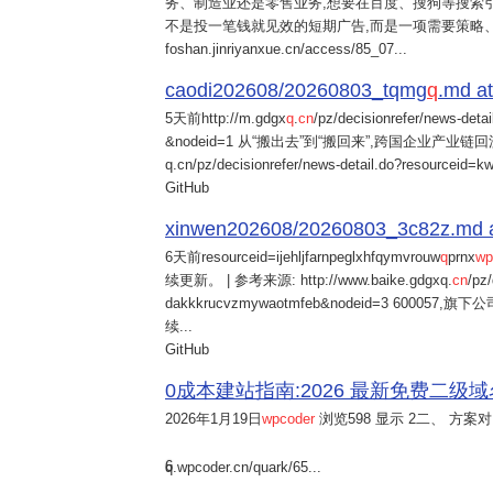
务、制造业还是零售业务,想要在百度、搜狗等搜索引
不是投一笔钱就见效的短期广告,而是一项需要策略
foshan.jinriyanxue.cn/access/85_07...
caodi202608/20260803_tqmg
q
.md at
5天前
http://m.gdgx
q
.
cn
/pz/decisionrefer/news-deta
&nodeid=1 从“搬出去”到“搬回来”,跨国企业产业链回流
q.cn/pz/decisionrefer/news-detail.do?resourceid=
GitHub
xinwen202608/20260803_3c82z.md at 
6天前
resourceid=ijehljfarnpeglxhfqymvrouw
q
prnx
wp
续更新。 | 参考来源: http://www.baike.gdgxq.
cn
/pz
dakkkrucvzmywaotmfeb&nodeid=3 60
续...
GitHub
0成本建站指南:2026 最新免费二级域名申请与
2026年1月19日
wpcoder
浏览598 显示 2二、 方案对比:
6
q.wpcoder.cn/quark/65...