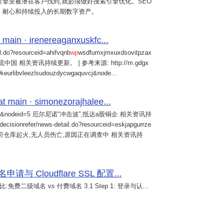
擎里被潜在客户找到,就必须做好搜索引擎优化。SEO
、耐心和持续投入的长期数字资产。
 main · irenereaganxuskfc...
il.do?resourceid=ahifvqnb
wp
wsdfumxjmxuxdsovitpzax
中国 相关资讯持续更新。 | 参考来源: http://m.gdgx
kwkeurlibvleezlsudouzdycwgaquvcj&node...
main · simonezorajhalee...
&nodeid=5 厄尔尼诺“冲击波”,抵达a股铜企 相关资讯持
/decisionrefer/news-detail.do?resourceid=eskjapgurrze
0057,旗下公司仓库起火,无人员伤亡,原因正在调查中 相关资讯持
 Cloudflare SSL 配置...
免费二级域名 vs 付费域名 3.1 Step 1: 登录与认...