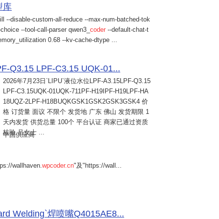
模型库
ill --disable-custom-all-reduce --max-num-batched-tok
choice --tool-call-parser qwen3_
coder
--default-chat-t
mory_utilization 0.68 --kv-cache-dtype ...
Q3.15 LPF-C3.15 UQK-01...
2026年7月23日
`LIPU`液位水位LPF-A3.15LPF-Q3.15
LPF-C3.15UQK-01UQK-711PF-H19IPF-H19LPF-HA
18UQZ-2LPF-H18BUQKGSK1GSK2GSK3GSK4 价
格 订货量 面议 不限个 发货地 广东 佛山 发货期限 1
天内发货 供货总量 100个 平台认证 商家已通过资质
核验 吕女士 ...
中国供应商
s://wallhaven.
wpcoder.cn
"及"https://wall...
Welding`焊喷嘴Q4015AE8...