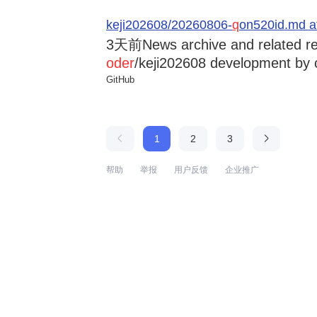
keji202608/20260806-
q
on520id.md a
3天前
News archive and related r
oder
/keji202608 development by 
GitHub
1
2
3
帮助
举报
用户反馈
企业推广