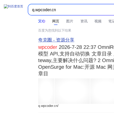



时间不限
所有网页和文件
站点内检索
网页
图片
资讯
视频
笔
百度为您找到以下结果
夸克圈 - 资源分享
wpcoder
2026-7-28 22:37 Omn
模型 API,支持自动切换 文章目录 显示
teway,主要解决什么问题? 2 OmniRou 
OpenSurge for Mac:开源 Ma
章目
q.wpcoder.cn/