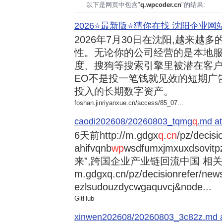
以下是网页中包含"
q.wpcoder.cn
"的结果:
2026⭐️最新版⭐️猜你在找 沈阳企业网站
2026年7月30日
在沈阳,越来越多
性。无论你的公司经营的是本地服
度、搜狗等搜索引擎里被潜在客户
EO不是投一笔钱就见效的短期广
投入的长期数字资产。
foshan.jinriyanxue.cn/access/85_07...
caodi202608/20260803_tqmg
q
.md at
6天前
http://m.gdgx
q
.
cn
/pz/decisi
ahifvqnb
wp
wsdfumxjmxuxdsovi
来”,跨国企业产业链回流中国 相关资讯
m.gdgxq.cn/pz/decisionrefer/news
ezlsudouzdycwgaquvcj&node...
GitHub
xinwen202608/20260803_3c82z.md at 