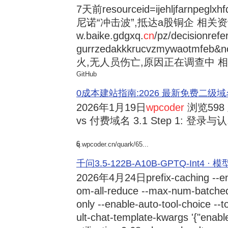
7天前
resourceid=ijehljfarnpeglx
尼诺“冲击波”,抵达a股铜企 相关资讯持
w.baike.gdgxq.
cn
/pz/decisionref
gurrzedakkkrucvzmywaotmfe
火,无人员伤亡,原因正在调查中 相
GitHub
0成本建站指南:2026 最新免费二级域名申请与
2026年1月19日
wpcoder
浏览598
vs 付费域名 3.1 Step 1: 登录与认.
6
q.wpcoder.cn/quark/65...
千问3.5-122B-A10B-GPTQ-Int4 · 
2026年4月24日
prefix-caching --e
om-all-reduce --max-num-batche
only --enable-auto-tool-choice --
ult-chat-template-kwargs '{"enabl