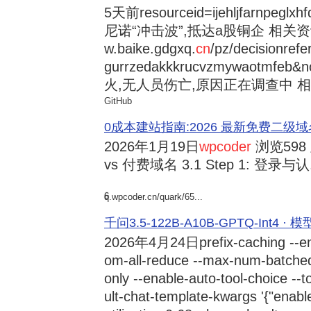
5天前
resourceid=ijehljfarnpeglx
尼诺“冲击波”,抵达a股铜企 相关资讯持
w.baike.gdgxq.
cn
/pz/decisionref
gurrzedakkkrucvzmywaotmfe
火,无人员伤亡,原因正在调查中 相
GitHub
0成本建站指南:2026 最新免费二级域名申请与
2026年1月19日
wpcoder
浏览598
vs 付费域名 3.1 Step 1: 登录与认.
6
q.wpcoder.cn/quark/65...
千问3.5-122B-A10B-GPTQ-Int4 · 
2026年4月24日
prefix-caching --e
om-all-reduce --max-num-batche
only --enable-auto-tool-choice --
ult-chat-template-kwargs '{"enabl