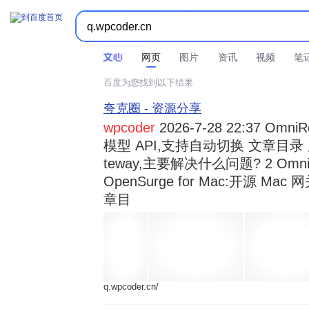



时间不限
所有网页和文件
站点内检索
网页
图片
资讯
视频
笔
百度为您找到以下结果
夸克圈 - 资源分享
wpcoder
2026-7-28 22:37 Omn
模型 API,支持自动切换 文章目录 显示
teway,主要解决什么问题? 2 OmniRou 
OpenSurge for Mac:开源 Ma
章目
q.wpcoder.cn/