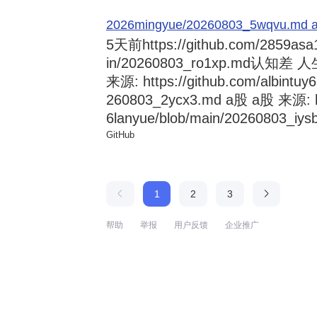
2026mingyue/20260803_5wqvu.md at
5天前
https://github.com/2859asa
in/20260803_ro1xp.md
来源: https://github.com/albintuy
260803_2ycx3.md a股 a股 来源: ht
6lanyue/blob/main/20260803_iysb
GitHub
1
2
3
帮助
举报
用户反馈
企业推广