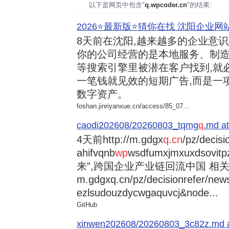
以下是网页中包含"
q.wpcoder.cn
"的结果:
2026⭐️最新版⭐️猜你在找 沈阳企业网站
8天前
在沈阳,越来越多的企业意
你的公司经营的是本地服务、制造
等搜索引擎里被潜在客户找到,就
一笔钱就见效的短期广告,而是一
数字资产。
foshan.jinriyanxue.cn/access/85_07...
caodi202608/20260803_tqmg
q
.md at
4天前
http://m.gdgx
q
.
cn
/pz/decisi
ahifvqnb
wp
wsdfumxjmxuxdsovi
来”,跨国企业产业链回流中国 相关资讯
m.gdgxq.cn/pz/decisionrefer/news
ezlsudouzdycwgaquvcj&node...
GitHub
xinwen202608/20260803_3c82z.md at 