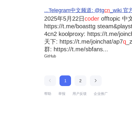
...Telegram中文频道: @tg
cn
_wiki 官方
2025年5月22日
coder
offtopic 中文
https://t.me/boasttg steam&plays
4cn2 koolproxy: https://t.me/jo
天下: https://t.me/joinchat/ap7
q
_
群: https://t.me/sbfans...
GitHub
1
2
帮助
举报
用户反馈
企业推广