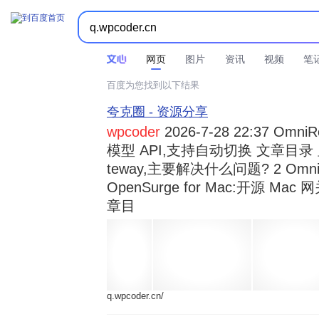



时间不限
所有网页和文件
站点内检索
网页
图片
资讯
视频
笔
百度为您找到以下结果
夸克圈 - 资源分享
wpcoder
2026-7-28 22:37 Omn
模型 API,支持自动切换 文章目录 显示
teway,主要解决什么问题? 2 OmniRou 
OpenSurge for Mac:开源 Ma
章目
q.wpcoder.cn/