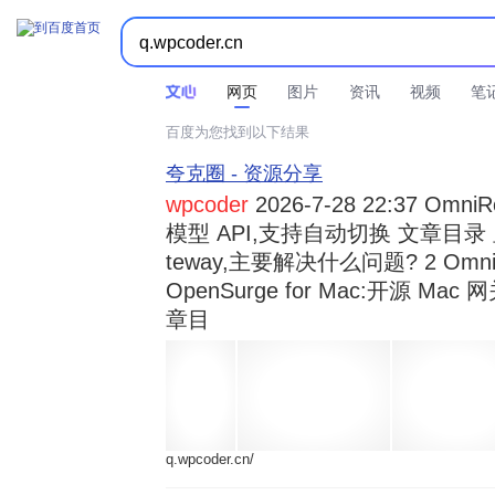



时间不限
所有网页和文件
站点内检索
网页
图片
资讯
视频
笔
百度为您找到以下结果
夸克圈 - 资源分享
wpcoder
2026-7-28 22:37 Omn
模型 API,支持自动切换 文章目录 显示
teway,主要解决什么问题? 2 OmniRou 
OpenSurge for Mac:开源 Ma
章目
q.wpcoder.cn/