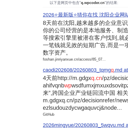
以下是网页中包含"
q.wpcoder.cn
"的结果:
2026⭐️最新版⭐️猜你在找 沈阳企业网站
8天前
在沈阳,越来越多的企业意
你的公司经营的是本地服务、制造
等搜索引擎里被潜在客户找到,就
一笔钱就见效的短期广告,而是一
数字资产。
foshan.jinriyanxue.cn/access/85_07...
caodi202608/20260803_tqmg
q
.md at
4天前
http://m.gdgx
q
.
cn
/pz/decisi
ahifvqnb
wp
wsdfumxjmxuxdsovi
来”,跨国企业产业链回流中国 相关资讯
m.gdgxq.cn/pz/decisionrefer/news
ezlsudouzdycwgaquvcj&node...
GitHub
2026mingyue/20260803_5wqvu.md at