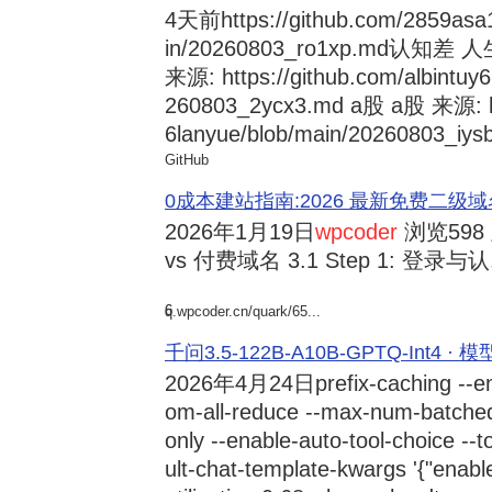
4天前
https://github.com/2859asa
in/20260803_ro1xp.md
来源: https://github.com/albintuy
260803_2ycx3.md a股 a股 来源: ht
6lanyue/blob/main/20260803_iysb
GitHub
0成本建站指南:2026 最新免费二级域名申请与
2026年1月19日
wpcoder
浏览598
vs 付费域名 3.1 Step 1: 登录与认.
6
q.wpcoder.cn/quark/65...
千问3.5-122B-A10B-GPTQ-Int4 · 
2026年4月24日
prefix-caching --e
om-all-reduce --max-num-batche
only --enable-auto-tool-choice --
ult-chat-template-kwargs '{"enabl