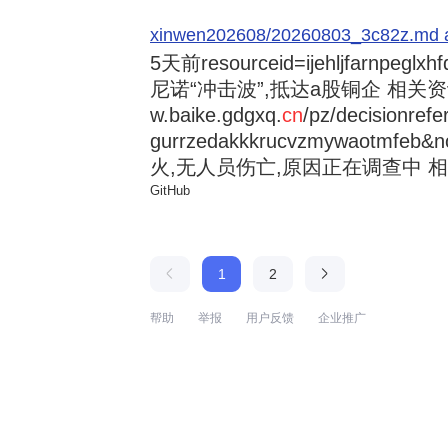
xinwen202608/20260803_3c82z.md at 
5天前
resourceid=ijehljfarnpeglx
尼诺“冲击波”,抵达a股铜企 相关资讯持
w.baike.gdgxq.
cn
/pz/decisionref
gurrzedakkkrucvzmywaotmfe
火,无人员伤亡,原因正在调查中 相
GitHub
1
2
帮助
举报
用户反馈
企业推广