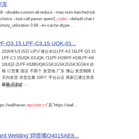
模型库
ill --disable-custom-all-reduce --max-num-batched-tok
choice --tool-call-parser qwen3_
coder
--default-chat-t
mory_utilization 0.68 --kv-cache-dtype ...
Q3.15 LPF-C3.15 UQK-01...
2026年5月15日
`LIPU`液位水位LPF-A3.15LPF-Q3.15
LPF-C3.15UQK-01UQK-711PF-H19IPF-H19LPF-HA
18UQZ-2LPF-H18BUQKGSK1GSK2GSK3GSK4 价
格 订货量 面议 不限个 发货地 广东 佛山 发货期限 1
天内发货 供货总量 100个 平台认证 商家已通过资质
核验 吕女士 ...
中国供应商
s://wallhaven.
wpcoder.cn
"及"https://wall...
Welding`焊喷嘴Q4015AE8...