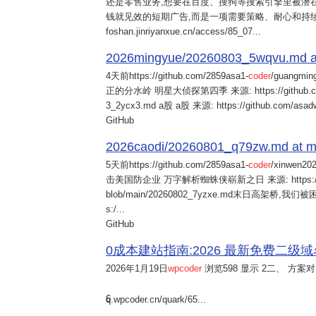
还是零售业务,想要在百度、搜狗等搜索引擎里被潜在
钱就见效的短期广告,而是一项需要策略、耐心和持
foshan.jinriyanxue.cn/access/85_07...
2026mingyue/20260803_5wqvu.md at
4天前
https://github.com/2859asa1-
coder
/guangmi
正的分水岭 明星大侦探第四季 来源: https://github.com/alb
3_2ycx3.md a股 a股 来源: https://github.com/asadw
GitHub
2026caodi/20260801_q79zw.md at mai
5天前
https://github.com/2859asa1-
coder
/xinwen2
击美国防企业 万字解析蜘蛛侠崭新之日 来源: https://github.co
blob/main/20260802_7yzxe.md末日高架桥,我
s:/...
GitHub
0成本建站指南:2026 最新免费二级域名申请与
2026年1月19日
wpcoder
浏览598 显示 2二、 方案对比:
6
q.wpcoder.cn/quark/65...