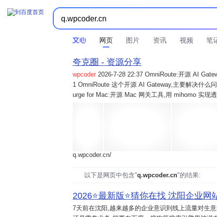
网页
图片
资讯
视频
笔
夸克圈 - 资源分享
wpcoder
2026-7-28 22:37 OmniRoute:开源 
1 OmniRoute 这个开源 AI Gateway,主要解决什么问题? 2
urge for Mac:开源 Mac 网关工具,用 mihomo 
q.wpcoder.cn/
以下是网页中包含"
q.wpcoder.cn
"的结果:
2026⭐️最新版⭐️猜你在找 沈阳企业网站
7天前
在沈阳,越来越多的企业意识到线上流量对生