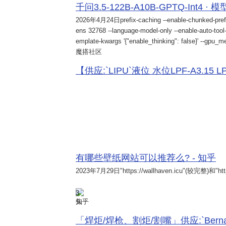
千问3.5-122B-A10B-GPTQ-Int4 · 
2026年4月24日
prefix-caching --enable-chunked-pref
ens 32768 --language-model-only --enable-auto-tool-
emplate-kwargs '{"enable_thinking": false}' --gpu_me
魔搭社区
【供应:`LIPU`液位 水位LPF-A3.15 LPF-
有哪些壁纸网站可以推荐么? - 知乎
2023年7月29日
"https://wallhaven.icu"(较完整)和"http
3
知乎
「焊炬/焊枪、割炬/割嘴」供应:`Bernard 