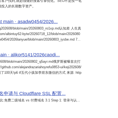
客户找到,就必须做好搜索引擎优化。SEO不是投一笔
续投入的长期数字资产。
 main · asadw0454/2026...
ng202608/blob/main/20260803_ro1xp.md认知差 人生真
intuy62-byte/20260718_12/blob/main/2026080
0454/2026lanyue/blob/main/20260803_iysbe.md 7...
n · alikor5141/2026caodi...
02608/blob/main/20260802_q5ayr.md俄罗斯被曝首次打
m/alejandrazariahoyrefu0853-ui/keji202608/
们被困了100天!p6 tf五代小孩加李煜东微信的方式 来源: http
 Cloudflare SSL 配置...
免费二级域名 vs 付费域名 3.1 Step 1: 登录与认...