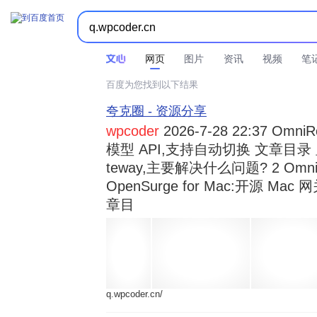



时间不限
所有网页和文件
站点内检索
网页
图片
资讯
视频
笔
百度为您找到以下结果
夸克圈 - 资源分享
wpcoder
2026-7-28 22:37 Omn
模型 API,支持自动切换 文章目录 显示
teway,主要解决什么问题? 2 OmniRou 
OpenSurge for Mac:开源 Ma
章目
q.wpcoder.cn/