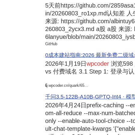
5天前
https://github.com/2859asa
in/20260803_ro1xp.md
来源: https://github.com/albintuy
260803_2ycx3.md a股 a股 来源: ht
6lanyue/blob/main/20260803_iysb
GitHub
0成本建站指南:2026 最新免费二级域名申请与
2026年1月19日
wpcoder
浏览598
vs 付费域名 3.1 Step 1: 登录与认.
6
q.wpcoder.cn/quark/65...
千问3.5-122B-A10B-GPTQ-Int4 · 
2026年4月24日
prefix-caching --e
om-all-reduce --max-num-batche
only --enable-auto-tool-choice --
ult-chat-template-kwargs '{"enabl