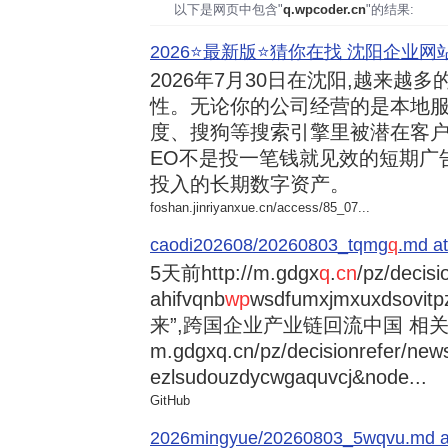
以下是网页中包含"
q.wpcoder.cn
"的结果:
2026⭐️最新版⭐️猜你在找 沈阳企业网站
2026年7月30日
在沈阳,越来越多
性。无论你的公司经营的是本地服
度、搜狗等搜索引擎里被潜在客户
EO不是投一笔钱就见效的短期广
投入的长期数字资产。
foshan.jinriyanxue.cn/access/85_07...
caodi202608/20260803_tqmg
q
.md at
5天前
http://m.gdgx
q
.
cn
/pz/decisi
ahifvqnb
wp
wsdfumxjmxuxdsovi
来”,跨国企业产业链回流中国 相关资讯
m.gdgxq.cn/pz/decisionrefer/news
ezlsudouzdycwgaquvcj&node...
GitHub
2026mingyue/20260803_5wqvu.md at