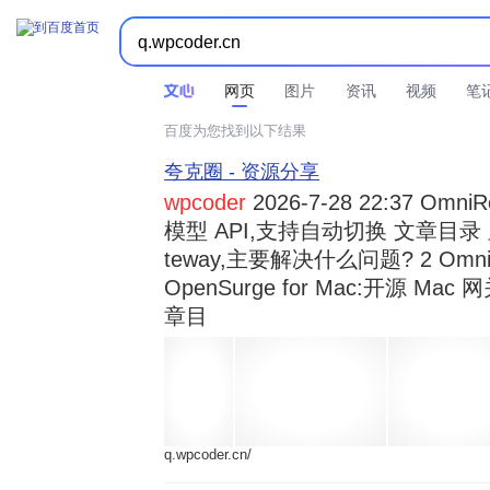



时间不限
所有网页和文件
站点内检索
网页
图片
资讯
视频
笔
百度为您找到以下结果
夸克圈 - 资源分享
wpcoder
2026-7-28 22:37 Omn
模型 API,支持自动切换 文章目录 显示
teway,主要解决什么问题? 2 OmniRou 
OpenSurge for Mac:开源 Ma
章目
q.wpcoder.cn/