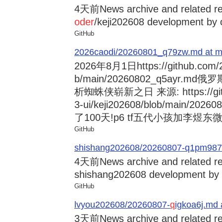
4天前
News archive and related r
oder
/keji202608 development by 
GitHub
2026caodi/20260801_q79zw.md at mai
2026年8月1日
https://github.com
b/main/20260802_q5ayr
析蜘蛛侠崭新之日 来源: https://github
3-ui/keji202608/blob/main/
了100天!p6 tf五代小孩加李煜东微信的
GitHub
shishang202608/20260807-q1pm987
4天前
News archive and related re
shishang202608 development by c
GitHub
lvyou202608/20260807-
q
igkoa6j.md 
3天前
News archive and related r