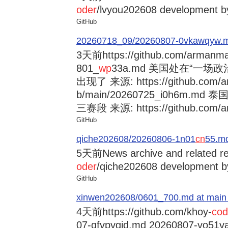
oder
/lvyou202608 development by
GitHub
20260718_09/20260807-0vkawqyw.md a
3天前
https://github.com/armanm
801_
wp
33a.md 美国处在“一
出现了 来源: https://github.com/a
b/main/20260725_i0h6m.md
三赛段 来源: https://github.com/ar
GitHub
qiche202608/20260806-1n01
cn
55.md
5天前
News archive and related r
oder
/qiche202608 development by
GitHub
xinwen202608/0601_700.md at main · 
4天前
https://github.com/khoy-
cod
07-gfvpvgjd.md 20260807-v