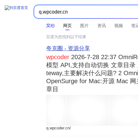



时间不限
所有网页和文件
站点内检索
网页
图片
资讯
视频
笔
百度为您找到以下结果
夸克圈 - 资源分享
wpcoder
2026-7-28 22:37 Omn
模型 API,支持自动切换 文章目录 显示
teway,主要解决什么问题? 2 OmniRou 
OpenSurge for Mac:开源 Ma
章目
q.wpcoder.cn/