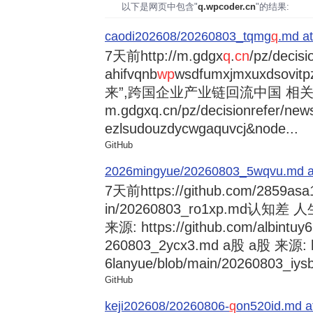
以下是网页中包含"
q.wpcoder.cn
"的结果:
caodi202608/20260803_tqmg
q
.md at
7天前
http://m.gdgx
q
.
cn
/pz/decisi
ahifvqnb
wp
wsdfumxjmxuxdsovi
来”,跨国企业产业链回流中国 相关资讯
m.gdgxq.cn/pz/decisionrefer/news
ezlsudouzdycwgaquvcj&node...
GitHub
2026mingyue/20260803_5wqvu.md at
7天前
https://github.com/2859asa
in/20260803_ro1xp.md
来源: https://github.com/albintuy
260803_2ycx3.md a股 a股 来源: ht
6lanyue/blob/main/20260803_iysb
GitHub
keji202608/20260806-
q
on520id.md a