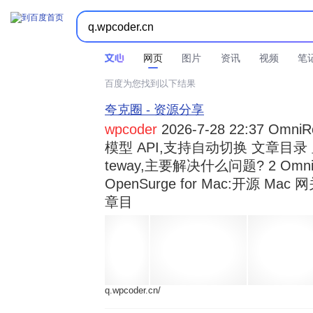



时间不限
所有网页和文件
站点内检索
网页
图片
资讯
视频
笔
百度为您找到以下结果
夸克圈 - 资源分享
wpcoder
2026-7-28 22:37 Omn
模型 API,支持自动切换 文章目录 显示
teway,主要解决什么问题? 2 OmniRou 
OpenSurge for Mac:开源 Ma
章目
q.wpcoder.cn/