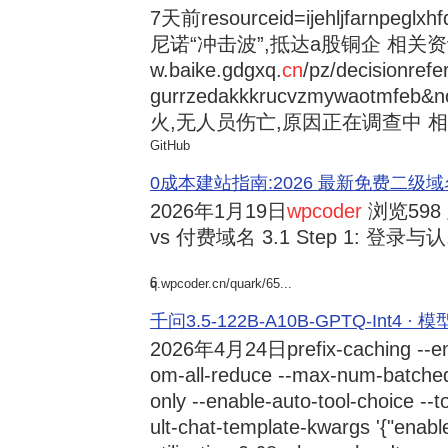
7天前
resourceid=ijehljfarnpeglx
尼诺“冲击波”,抵达a股铜企 相关资讯持
w.baike.gdgxq.
cn
/pz/decisionref
gurrzedakkkrucvzmywaotmfe
火,无人员伤亡,原因正在调查中 相
GitHub
0成本建站指南:2026 最新免费二级域名申请与
2026年1月19日
wpcoder
浏览598
vs 付费域名 3.1 Step 1: 登录与认.
6
q.wpcoder.cn/quark/65...
千问3.5-122B-A10B-GPTQ-Int4 · 
2026年4月24日
prefix-caching --e
om-all-reduce --max-num-batche
only --enable-auto-tool-choice --
ult-chat-template-kwargs '{"enabl