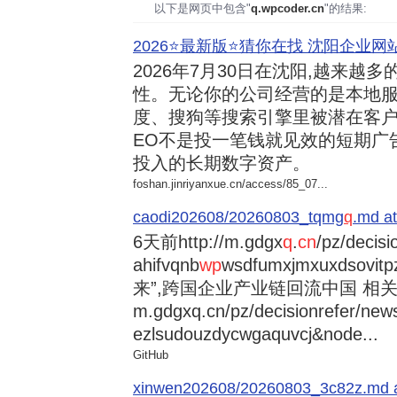
以下是网页中包含"
q.wpcoder.cn
"的结果:
2026⭐️最新版⭐️猜你在找 沈阳企业网站
2026年7月30日
在沈阳,越来越多
性。无论你的公司经营的是本地服
度、搜狗等搜索引擎里被潜在客户
EO不是投一笔钱就见效的短期广
投入的长期数字资产。
foshan.jinriyanxue.cn/access/85_07...
caodi202608/20260803_tqmg
q
.md at
6天前
http://m.gdgx
q
.
cn
/pz/decisi
ahifvqnb
wp
wsdfumxjmxuxdsovi
来”,跨国企业产业链回流中国 相关资讯
m.gdgxq.cn/pz/decisionrefer/news
ezlsudouzdycwgaquvcj&node...
GitHub
xinwen202608/20260803_3c82z.md at 