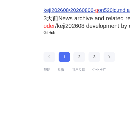
keji202608/20260806-
q
on520id.md a
3天前
News archive and related r
oder
/keji202608 development by 
GitHub
1
2
3
帮助
举报
用户反馈
企业推广