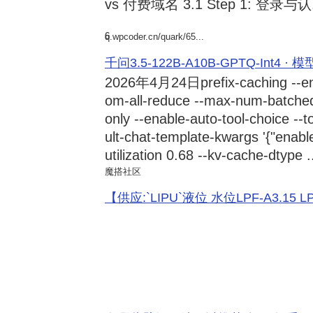
vs 付费域名 3.1 Step 1: 登录与认.
6
q.wpcoder.cn/quark/65...
千问3.5-122B-A10B-GPTQ-Int4 · 
2026年4月24日
prefix-caching --e
om-all-reduce --max-num-batche
only --enable-auto-tool-choice --
ult-chat-template-kwargs '{"enabl
utilization 0.68 --kv-cache-dtype .
魔搭社区
【供应:`LIPU`液位 水位LPF-A3.15 LPF-