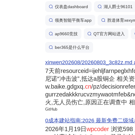
仪表盘dashboard
湖人爵士96101
领奥智能平衡车app
胜道体育xexym
ap9660竞技
QT官方网站进入
ber365是什么平台
xinwen202608/20260803_3c82z.md at 
7天前
resourceid=ijehljfarnpeglx
尼诺“冲击波”,抵达a股铜企 相关资讯持
w.baike.gdgxq.
cn
/pz/decisionref
gurrzedakkkrucvzmywaotmfe
火,无人员伤亡,原因正在调查中 相
GitHub
0成本建站指南:2026 最新免费二级域名申请与
2026年1月19日
wpcoder
浏览598