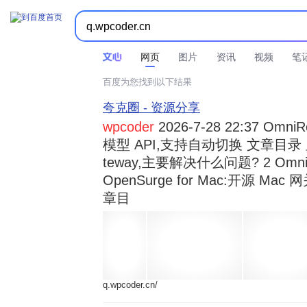



时间不限
所有网页和文件
站点内检索
网页
图片
资讯
视频
笔
百度为您找到以下结果
夸克圈 - 资源分享
wpcoder
2026-7-28 22:37 Omn
模型 API,支持自动切换 文章目录 显示
teway,主要解决什么问题? 2 OmniRou 
OpenSurge for Mac:开源 Ma
章目
q.wpcoder.cn/