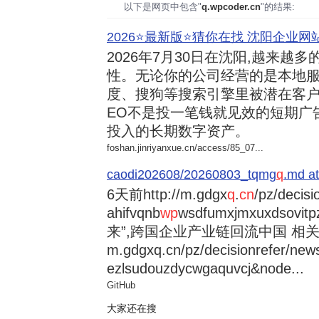
以下是网页中包含"
q.wpcoder.cn
"的结果:
2026⭐️最新版⭐️猜你在找 沈阳企业网站
2026年7月30日
在沈阳,越来越多
性。无论你的公司经营的是本地服
度、搜狗等搜索引擎里被潜在客户
EO不是投一笔钱就见效的短期广
投入的长期数字资产。
foshan.jinriyanxue.cn/access/85_07...
caodi202608/20260803_tqmg
q
.md at
6天前
http://m.gdgx
q
.
cn
/pz/decisi
ahifvqnb
wp
wsdfumxjmxuxdsovi
来”,跨国企业产业链回流中国 相关资讯
m.gdgxq.cn/pz/decisionrefer/news
ezlsudouzdycwgaquvcj&node...
GitHub
大家还在搜