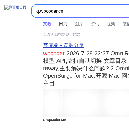



时间不限
所有网页和文件
站点内检索
网页
图片
资讯
视频
笔
百度为您找到以下结果
夸克圈 - 资源分享
wpcoder
2026-7-28 22:37 Omn
模型 API,支持自动切换 文章目录 显示
teway,主要解决什么问题? 2 OmniRou 
OpenSurge for Mac:开源 Ma
章目
q.wpcoder.cn/