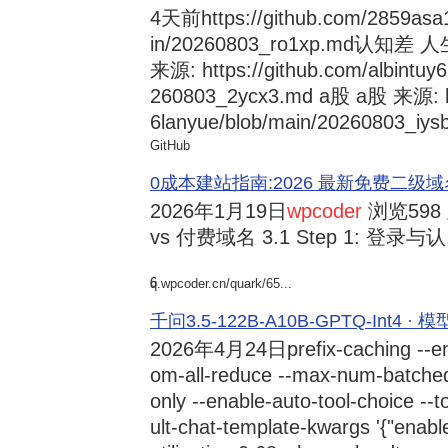
4天前
https://github.com/2859asa
in/20260803_ro1xp.md
来源: https://github.com/albintuy
260803_2ycx3.md a股 a股 来源: ht
6lanyue/blob/main/20260803_iysb
GitHub
0成本建站指南:2026 最新免费二级域名申请与
2026年1月19日
wpcoder
浏览598
vs 付费域名 3.1 Step 1: 登录与认.
6
q.wpcoder.cn/quark/65...
千问3.5-122B-A10B-GPTQ-Int4 · 
2026年4月24日
prefix-caching --e
om-all-reduce --max-num-batche
only --enable-auto-tool-choice --
ult-chat-template-kwargs '{"enabl