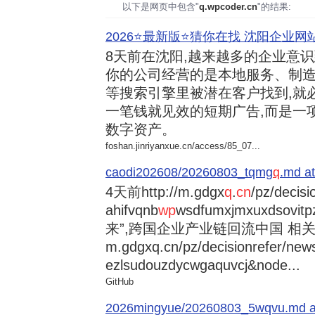
以下是网页中包含"
q.wpcoder.cn
"的结果:
2026⭐️最新版⭐️猜你在找 沈阳企业网站
8天前
在沈阳,越来越多的企业意
你的公司经营的是本地服务、制造
等搜索引擎里被潜在客户找到,就
一笔钱就见效的短期广告,而是一
数字资产。
foshan.jinriyanxue.cn/access/85_07...
caodi202608/20260803_tqmg
q
.md at
4天前
http://m.gdgx
q
.
cn
/pz/decisi
ahifvqnb
wp
wsdfumxjmxuxdsovi
来”,跨国企业产业链回流中国 相关资讯
m.gdgxq.cn/pz/decisionrefer/news
ezlsudouzdycwgaquvcj&node...
GitHub
2026mingyue/20260803_5wqvu.md at