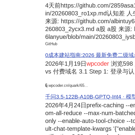
4天前
https://github.com/2859asa
in/20260803_ro1xp.md
来源: https://github.com/albintuy
260803_2ycx3.md a股 a股 来源: ht
6lanyue/blob/main/20260803_iysb
GitHub
0成本建站指南:2026 最新免费二级域名申请与
2026年1月19日
wpcoder
浏览598
vs 付费域名 3.1 Step 1: 登录与认.
6
q.wpcoder.cn/quark/65...
千问3.5-122B-A10B-GPTQ-Int4 · 
2026年4月24日
prefix-caching --e
om-all-reduce --max-num-batche
only --enable-auto-tool-choice --
ult-chat-template-kwargs '{"enabl