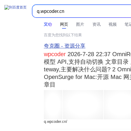



时间不限
所有网页和文件
站点内检索
网页
图片
资讯
视频
笔
百度为您找到以下结果
夸克圈 - 资源分享
wpcoder
2026-7-28 22:37 Omn
模型 API,支持自动切换 文章目录 显示
teway,主要解决什么问题? 2 OmniRou 
OpenSurge for Mac:开源 Ma
章目
q.wpcoder.cn/