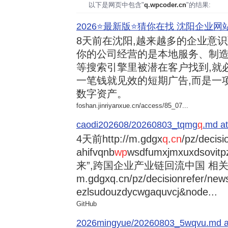
以下是网页中包含"
q.wpcoder.cn
"的结果:
2026⭐️最新版⭐️猜你在找 沈阳企业网站
8天前
在沈阳,越来越多的企业意
你的公司经营的是本地服务、制造
等搜索引擎里被潜在客户找到,就
一笔钱就见效的短期广告,而是一
数字资产。
foshan.jinriyanxue.cn/access/85_07...
caodi202608/20260803_tqmg
q
.md at
4天前
http://m.gdgx
q
.
cn
/pz/decisi
ahifvqnb
wp
wsdfumxjmxuxdsovi
来”,跨国企业产业链回流中国 相关资讯
m.gdgxq.cn/pz/decisionrefer/news
ezlsudouzdycwgaquvcj&node...
GitHub
2026mingyue/20260803_5wqvu.md at