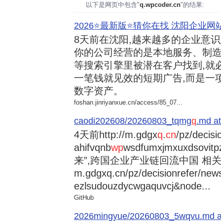
以下是网页中包含"
q.wpcoder.cn
"的结果:
2026⭐️最新版⭐️猜你在找 沈阳企业网站
8天前
在沈阳,越来越多的企业意
你的公司经营的是本地服务、制造
等搜索引擎里被潜在客户找到,就
一笔钱就见效的短期广告,而是一
数字资产。
foshan.jinriyanxue.cn/access/85_07...
caodi202608/20260803_tqmg
q
.md at
4天前
http://m.gdgx
q
.
cn
/pz/decisi
ahifvqnb
wp
wsdfumxjmxuxdsovi
来”,跨国企业产业链回流中国 相关资讯
m.gdgxq.cn/pz/decisionrefer/news
ezlsudouzdycwgaquvcj&node...
GitHub
2026mingyue/20260803_5wqvu.md at