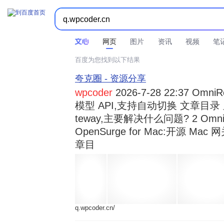



时间不限
所有网页和文件
站点内检索
网页
图片
资讯
视频
笔
百度为您找到以下结果
夸克圈 - 资源分享
wpcoder
2026-7-28 22:37 Omn
模型 API,支持自动切换 文章目录 显示
teway,主要解决什么问题? 2 OmniRou 
OpenSurge for Mac:开源 Ma
章目
q.wpcoder.cn/