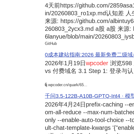
4天前
https://github.com/2859asa
in/20260803_ro1xp.md
来源: https://github.com/albintuy
260803_2ycx3.md a股 a股 来源: ht
6lanyue/blob/main/20260803_iysb
GitHub
0成本建站指南:2026 最新免费二级域名申请与
2026年1月19日
wpcoder
浏览598
vs 付费域名 3.1 Step 1: 登录与认.
6
q.wpcoder.cn/quark/65...
千问3.5-122B-A10B-GPTQ-Int4 · 
2026年4月24日
prefix-caching --e
om-all-reduce --max-num-batche
only --enable-auto-tool-choice --
ult-chat-template-kwargs '{"enabl