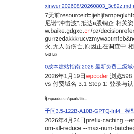
xinwen202608/20260803_3c82z.md at 
7天前
resourceid=ijehljfarnpeglx
尼诺“冲击波”,抵达a股铜企 相关资讯持
w.baike.gdgxq.
cn
/pz/decisionref
gurrzedakkkrucvzmywaotmfe
火,无人员伤亡,原因正在调查中 相
GitHub
0成本建站指南:2026 最新免费二级域名申请与
2026年1月19日
wpcoder
浏览598
vs 付费域名 3.1 Step 1: 登录与认.
6
q.wpcoder.cn/quark/65...
千问3.5-122B-A10B-GPTQ-Int4 · 
2026年4月24日
prefix-caching --e
om-all-reduce --max-num-batche