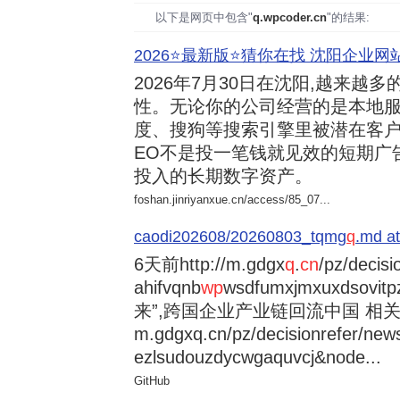
以下是网页中包含"
q.wpcoder.cn
"的结果:
2026⭐️最新版⭐️猜你在找 沈阳企业网站
2026年7月30日
在沈阳,越来越多
性。无论你的公司经营的是本地服
度、搜狗等搜索引擎里被潜在客户
EO不是投一笔钱就见效的短期广
投入的长期数字资产。
foshan.jinriyanxue.cn/access/85_07...
caodi202608/20260803_tqmg
q
.md at
6天前
http://m.gdgx
q
.
cn
/pz/decisi
ahifvqnb
wp
wsdfumxjmxuxdsovi
来”,跨国企业产业链回流中国 相关资讯
m.gdgxq.cn/pz/decisionrefer/news
ezlsudouzdycwgaquvcj&node...
GitHub