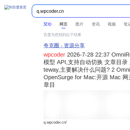



时间不限
所有网页和文件
站点内检索
网页
图片
资讯
视频
笔
百度为您找到以下结果
夸克圈 - 资源分享
wpcoder
2026-7-28 22:37 Omn
模型 API,支持自动切换 文章目录 显示
teway,主要解决什么问题? 2 OmniRou 
OpenSurge for Mac:开源 Ma
章目
q.wpcoder.cn/