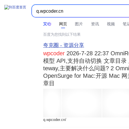



时间不限
所有网页和文件
站点内检索
网页
图片
资讯
视频
笔
百度为您找到以下结果
夸克圈 - 资源分享
wpcoder
2026-7-28 22:37 Omn
模型 API,支持自动切换 文章目录 显示
teway,主要解决什么问题? 2 OmniRou 
OpenSurge for Mac:开源 Ma
章目
q.wpcoder.cn/