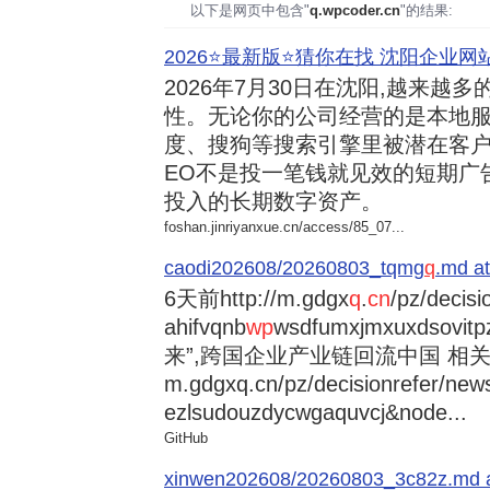
以下是网页中包含"
q.wpcoder.cn
"的结果:
2026⭐️最新版⭐️猜你在找 沈阳企业网站
2026年7月30日
在沈阳,越来越多
性。无论你的公司经营的是本地服
度、搜狗等搜索引擎里被潜在客户
EO不是投一笔钱就见效的短期广
投入的长期数字资产。
foshan.jinriyanxue.cn/access/85_07...
caodi202608/20260803_tqmg
q
.md at
6天前
http://m.gdgx
q
.
cn
/pz/decisi
ahifvqnb
wp
wsdfumxjmxuxdsovi
来”,跨国企业产业链回流中国 相关资讯
m.gdgxq.cn/pz/decisionrefer/news
ezlsudouzdycwgaquvcj&node...
GitHub
xinwen202608/20260803_3c82z.md at 