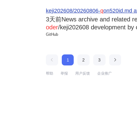
keji202608/20260806-
q
on520id.md a
3天前
News archive and related r
oder
/keji202608 development by 
GitHub
1
2
3
帮助
举报
用户反馈
企业推广