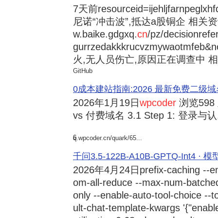
7天前
resourceid=ijehljfarnpeglx
尼诺“冲击波”,抵达a股铜企 相关资讯持
w.baike.gdgxq.
cn
/pz/decisionref
gurrzedakkkrucvzmywaotmfe
火,无人员伤亡,原因正在调查中 相
GitHub
0成本建站指南:2026 最新免费二级域名申请与
2026年1月19日
wpcoder
浏览598
vs 付费域名 3.1 Step 1: 登录与认.
6
q.wpcoder.cn/quark/65...
千问3.5-122B-A10B-GPTQ-Int4 · 
2026年4月24日
prefix-caching --e
om-all-reduce --max-num-batche
only --enable-auto-tool-choice --
ult-chat-template-kwargs '{"enabl