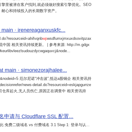
擎里被潜在客户找到,就必须做好搜索引擎优化。SEO
、耐心和持续投入的长期数字资产。
 main · irenereaganxuskfc...
il.do?resourceid=ahifvqnb
wp
wsdfumxjmxuxdsovitpzax
中国 相关资讯持续更新。 | 参考来源: http://m.gdgx
kwkeurlibvleezlsudouzdycwgaquvcj&node...
main · simonezorajhalee...
&nodeid=5 厄尔尼诺“冲击波”,抵达a股铜企 相关资讯持
/decisionrefer/news-detail.do?resourceid=eskjapgurrze
0057,旗下公司仓库起火,无人员伤亡,原因正在调查中 相关资讯持
 Cloudflare SSL 配置...
免费二级域名 vs 付费域名 3.1 Step 1: 登录与认...