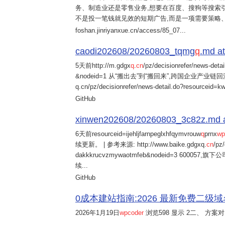
务、制造业还是零售业务,想要在百度、搜狗等搜索引
不是投一笔钱就见效的短期广告,而是一项需要策略
foshan.jinriyanxue.cn/access/85_07...
caodi202608/20260803_tqmg
q
.md at
5天前
http://m.gdgx
q
.
cn
/pz/decisionrefer/news-deta
&nodeid=1 从“搬出去”到“搬回来”,跨国企业产业链回流
q.cn/pz/decisionrefer/news-detail.do?resourceid=
GitHub
xinwen202608/20260803_3c82z.md at 
6天前
resourceid=ijehljfarnpeglxhfqymvrouw
q
prnx
wp
续更新。 | 参考来源: http://www.baike.gdgxq.
cn
/pz
dakkkrucvzmywaotmfeb&nodeid=3 60
续...
GitHub
0成本建站指南:2026 最新免费二级域名申请与
2026年1月19日
wpcoder
浏览598 显示 2二、 方案对比: