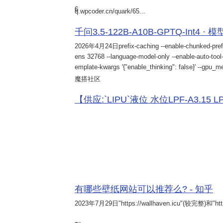
6
q.wpcoder.cn/quark/65...
千问3.5-122B-A10B-GPTQ-Int4 · 
2026年4月24日
prefix-caching --enable-chunked-pref
ens 32768 --language-model-only --enable-auto-tool-
emplate-kwargs '{"enable_thinking": false}' --gpu_me
魔搭社区
【供应:`LIPU`液位 水位LPF-A3.15 LPF-
有哪些壁纸网站可以推荐么? - 知乎
2023年7月29日
"https://wallhaven.icu"(较完整)和"http