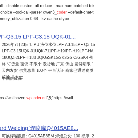
ill --disable-custom-all-reduce --max-num-batched-tok
choice --tool-call-parser qwen3_
coder
--default-chat-t
mory_utilization 0.68 --kv-cache-dtype ...
Q3.15 LPF-C3.15 UQK-01...
2026年7月23日
`LIPU`液位水位LPF-A3.15LPF-Q3.15
LPF-C3.15UQK-01UQK-711PF-H19IPF-H19LPF-HA
18UQZ-2LPF-H18BUQKGSK1GSK2GSK3GSK4 价
格 订货量 面议 不限个 发货地 广东 佛山 发货期限 1
天内发货 供货总量 100个 平台认证 商家已通过资质
核验 吕女士 ...
中国供应商
s://wallhaven.
wpcoder.cn
"及"https://wall...
Welding`焊喷嘴Q4015AE8...
可换焊嘴数目: Q4015AE8EM 焊炬总长: 100 壁厚: 2