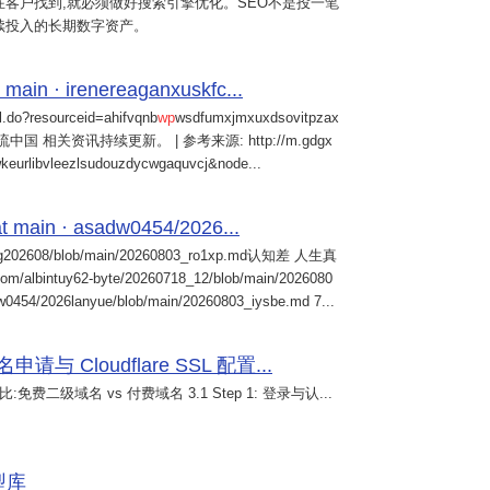
客户找到,就必须做好搜索引擎优化。SEO不是投一笔
续投入的长期数字资产。
 main · irenereaganxuskfc...
il.do?resourceid=ahifvqnb
wp
wsdfumxjmxuxdsovitpzax
中国 相关资讯持续更新。 | 参考来源: http://m.gdgx
kwkeurlibvleezlsudouzdycwgaquvcj&node...
 main · asadw0454/2026...
ng202608/blob/main/20260803_ro1xp.md认知差 人生真
intuy62-byte/20260718_12/blob/main/2026080
0454/2026lanyue/blob/main/20260803_iysbe.md 7...
 Cloudflare SSL 配置...
免费二级域名 vs 付费域名 3.1 Step 1: 登录与认...
模型库