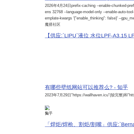
2026年4月24日
prefix-caching --enable-chunked-pref
ens 32768 --language-model-only --enable-auto-tool-
emplate-kwargs '{"enable_thinking": false}' --gpu_me
魔搭社区
【供应:`LIPU`液位 水位LPF-A3.15 LPF-
有哪些壁纸网站可以推荐么? - 知乎
2023年7月29日
"https://wallhaven.icu"(较完整)和"http
3
知乎
「焊炬/焊枪、割炬/割嘴」供应:`Bernard 