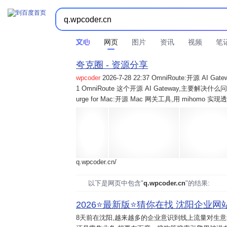
网页
图片
资讯
视频
笔
夸克圈 - 资源分享
wpcoder
2026-7-28 22:37 OmniRoute:开源 
1 OmniRoute 这个开源 AI Gateway,主要解决什么问题? 2
urge for Mac:开源 Mac 网关工具,用 mihomo 
q.wpcoder.cn/
以下是网页中包含"
q.wpcoder.cn
"的结果:
2026⭐️最新版⭐️猜你在找 沈阳企业网站
8天前
在沈阳,越来越多的企业意识到线上流量对生