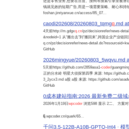
还是零售业务,想要在百度、搜狗等搜索引擎里被潜在
钱就见效的短期广告,而是一项需要策略、耐心和持
foshan.jinriyanxue.cn/access/85_07...
caodi202608/20260803_tqmg
q
.md at
4天前
http://m.gdgx
q
.
cn
/pz/decisionrefer/news-deta
&nodeid=1 从“搬出去”到“搬回来”,跨国企业产业链回流
q.cn/pz/decisionrefer/news-detail.do?resourceid=
GitHub
2026mingyue/20260803_5wqvu.md at
5天前
https://github.com/2859asa1-
coder
/guangmi
正的分水岭 明星大侦探第四季 来源: https://github.com/alb
3_2ycx3.md a股 a股 来源: https://github.com/asadw
GitHub
0成本建站指南:2026 最新免费二级域名申请与
2026年1月19日
wpcoder
浏览598 显示 2二、 方案对比:
6
q.wpcoder.cn/quark/65...
千问3.5-122B-A10B-GPTQ-Int4 · 