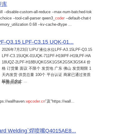
模型库
ill --disable-custom-all-reduce --max-num-batched-tok
choice --tool-call-parser qwen3_
coder
--default-chat-t
mory_utilization 0.68 --kv-cache-dtype ...
Q3.15 LPF-C3.15 UQK-01...
2026年7月23日
`LIPU`液位水位LPF-A3.15LPF-Q3.15
LPF-C3.15UQK-01UQK-711PF-H19IPF-H19LPF-HA
18UQZ-2LPF-H18BUQKGSK1GSK2GSK3GSK4 价
格 订货量 面议 不限个 发货地 广东 佛山 发货期限 1
天内发货 供货总量 100个 平台认证 商家已通过资质
核验 吕女士 ...
中国供应商
s://wallhaven.
wpcoder.cn
"及"https://wall...
Welding`焊喷嘴Q4015AE8...