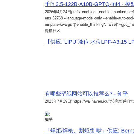
千问3.5-122B-A10B-GPTQ-Int4 · 
2026年4月24日
prefix-caching --enable-chunked-pref
ens 32768 --language-model-only --enable-auto-tool-
emplate-kwargs '{"enable_thinking": false}' --gpu_me
魔搭社区
【供应:`LIPU`液位 水位LPF-A3.15 LPF-
有哪些壁纸网站可以推荐么? - 知乎
2023年7月29日
"https://wallhaven.icu"(较完整)和"http
3
知乎
「焊炬/焊枪、割炬/割嘴」供应:`Bernard 