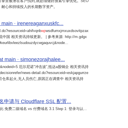
擎里被潜在客户找到,就必须做好搜索引擎优化。SEO
、耐心和持续投入的长期数字资产。
 main · irenereaganxuskfc...
il.do?resourceid=ahifvqnb
wp
wsdfumxjmxuxdsovitpzax
中国 相关资讯持续更新。 | 参考来源: http://m.gdgx
kwkeurlibvleezlsudouzdycwgaquvcj&node...
main · simonezorajhalee...
&nodeid=5 厄尔尼诺“冲击波”,抵达a股铜企 相关资讯持
/decisionrefer/news-detail.do?resourceid=eskjapgurrze
0057,旗下公司仓库起火,无人员伤亡,原因正在调查中 相关资讯持
 Cloudflare SSL 配置...
免费二级域名 vs 付费域名 3.1 Step 1: 登录与认...