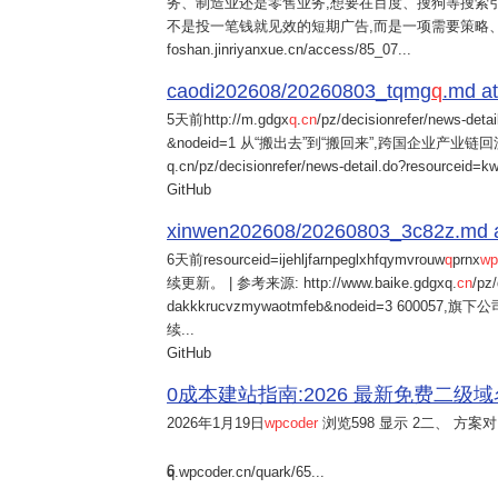
务、制造业还是零售业务,想要在百度、搜狗等搜索引
不是投一笔钱就见效的短期广告,而是一项需要策略
foshan.jinriyanxue.cn/access/85_07...
caodi202608/20260803_tqmg
q
.md at
5天前
http://m.gdgx
q
.
cn
/pz/decisionrefer/news-deta
&nodeid=1 从“搬出去”到“搬回来”,跨国企业产业链回流
q.cn/pz/decisionrefer/news-detail.do?resourceid=
GitHub
xinwen202608/20260803_3c82z.md at 
6天前
resourceid=ijehljfarnpeglxhfqymvrouw
q
prnx
wp
续更新。 | 参考来源: http://www.baike.gdgxq.
cn
/pz
dakkkrucvzmywaotmfeb&nodeid=3 60
续...
GitHub
0成本建站指南:2026 最新免费二级域名申请与
2026年1月19日
wpcoder
浏览598 显示 2二、 方案对比:
6
q.wpcoder.cn/quark/65...