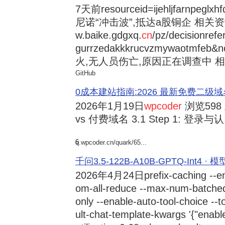
7天前
resourceid=ijehljfarnpeglx
尼诺“冲击波”,抵达a股铜企 相关资讯持
w.baike.gdgxq.
cn
/pz/decisionref
gurrzedakkkrucvzmywaotmfe
火,无人员伤亡,原因正在调查中 相
GitHub
0成本建站指南:2026 最新免费二级域名申请与
2026年1月19日
wpcoder
浏览598
vs 付费域名 3.1 Step 1: 登录与认.
6
q.wpcoder.cn/quark/65...
千问3.5-122B-A10B-GPTQ-Int4 · 
2026年4月24日
prefix-caching --e
om-all-reduce --max-num-batche
only --enable-auto-tool-choice --
ult-chat-template-kwargs '{"enabl