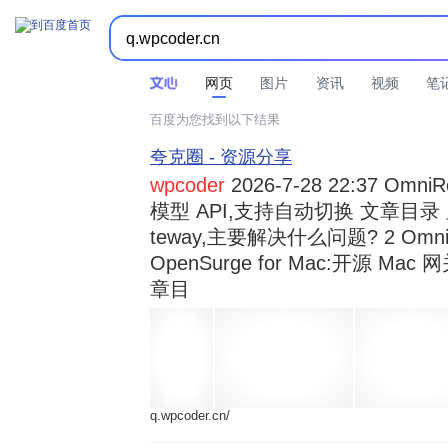



时间不限
所有网页和文件
站点内检索
网页
图片
资讯
视频
笔
百度为您找到以下结果
夸克圈 - 资源分享
wpcoder
2026-7-28 22:37 Omn
模型 API,支持自动切换 文章目录 显示
teway,主要解决什么问题? 2 OmniRou 
OpenSurge for Mac:开源 Ma
章目
q.wpcoder.cn/