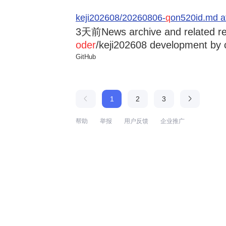
keji202608/20260806-
q
on520id.md a
3天前
News archive and related r
oder
/keji202608 development by 
GitHub
1
2
3
帮助
举报
用户反馈
企业推广