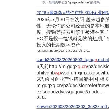
以下是网页中包含"
q.wpcoder.cn
"的结果:
2026⭐️最新版⭐️猜你在找 沈阳企业网站
2026年7月30日
在沈阳,越来越多
性。无论你的公司经营的是本地服
度、搜狗等搜索引擎里被潜在客户
EO不是投一笔钱就见效的短期广
投入的长期数字资产。
foshan.jinriyanxue.cn/access/85_07...
caodi202608/20260803_tqmg
q
.md at
6天前
http://m.gdgx
q
.
cn
/pz/decisi
ahifvqnb
wp
wsdfumxjmxuxdsovi
来”,跨国企业产业链回流中国 相关资讯
m.gdgxq.cn/pz/decisionrefer/news
ezlsudouzdycwgaquvcj&node...
GitHub
xinwen202608/20260803_3c82z.md at 