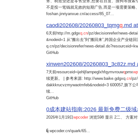
务、制造业还是零售业务,想要在百度、搜狗等搜索引
不是投一笔钱就见效的短期广告,而是一项需要策略
foshan.jinriyanxue.cn/access/85_07...
caodi202608/20260803_tqmg
q
.md at
6天前
http://m.gdgx
q
.
cn
/pz/decisionrefer/news-deta
&nodeid=1 从“搬出去”到“搬回来”,跨国企业产业链回流
q.cn/pz/decisionrefer/news-detail.do?resourceid=
GitHub
xinwen202608/20260803_3c82z.md at 
7天前
resourceid=ijehljfarnpeglxhfqymvrouw
q
prnx
wp
续更新。 | 参考来源: http://www.baike.gdgxq.
cn
/pz
dakkkrucvzmywaotmfeb&nodeid=3 60
续...
GitHub
0成本建站指南:2026 最新免费二级域名申请与
2026年1月19日
wpcoder
浏览598 显示 2二、 方案对比:
6
q.wpcoder.cn/quark/65...