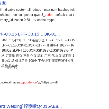
模型库
ill --disable-custom-all-reduce --max-num-batched-tok
choice --tool-call-parser qwen3_
coder
--default-chat-t
mory_utilization 0.68 --kv-cache-dtype ...
Q3.15 LPF-C3.15 UQK-01...
2026年7月23日
`LIPU`液位水位LPF-A3.15LPF-Q3.15
LPF-C3.15UQK-01UQK-711PF-H19IPF-H19LPF-HA
18UQZ-2LPF-H18BUQKGSK1GSK2GSK3GSK4 价
格 订货量 面议 不限个 发货地 广东 佛山 发货期限 1
天内发货 供货总量 100个 平台认证 商家已通过资质
核验 吕女士 ...
中国供应商
s://wallhaven.
wpcoder.cn
"及"https://wall...
Welding`焊喷嘴Q4015AE8...