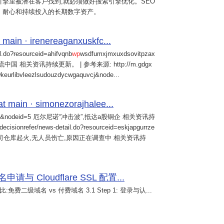
擎里被潜在客户找到,就必须做好搜索引擎优化。SEO
、耐心和持续投入的长期数字资产。
 main · irenereaganxuskfc...
il.do?resourceid=ahifvqnb
wp
wsdfumxjmxuxdsovitpzax
中国 相关资讯持续更新。 | 参考来源: http://m.gdgx
kwkeurlibvleezlsudouzdycwgaquvcj&node...
main · simonezorajhalee...
&nodeid=5 厄尔尼诺“冲击波”,抵达a股铜企 相关资讯持
/decisionrefer/news-detail.do?resourceid=eskjapgurrze
0057,旗下公司仓库起火,无人员伤亡,原因正在调查中 相关资讯持
 Cloudflare SSL 配置...
免费二级域名 vs 付费域名 3.1 Step 1: 登录与认...