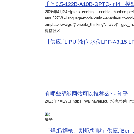
千问3.5-122B-A10B-GPTQ-Int4 · 
2026年4月24日
prefix-caching --enable-chunked-pref
ens 32768 --language-model-only --enable-auto-tool-
emplate-kwargs '{"enable_thinking": false}' --gpu_me
魔搭社区
【供应:`LIPU`液位 水位LPF-A3.15 LPF-
有哪些壁纸网站可以推荐么? - 知乎
2023年7月29日
"https://wallhaven.icu"(较完整)和"http
3
知乎
「焊炬/焊枪、割炬/割嘴」供应:`Bernard 