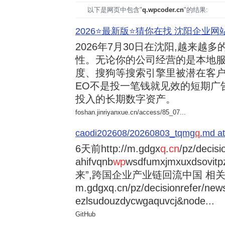
以下是网页中包含"
q.wpcoder.cn
"的结果:
2026⭐️最新版⭐️猜你在找 沈阳企业网站
2026年7月30日
在沈阳,越来越多
性。无论你的公司经营的是本地服
度、搜狗等搜索引擎里被潜在客户
EO不是投一笔钱就见效的短期广
投入的长期数字资产。
foshan.jinriyanxue.cn/access/85_07...
caodi202608/20260803_tqmg
q
.md at
6天前
http://m.gdgx
q
.
cn
/pz/decisi
ahifvqnb
wp
wsdfumxjmxuxdsovi
来”,跨国企业产业链回流中国 相关资讯
m.gdgxq.cn/pz/decisionrefer/news
ezlsudouzdycwgaquvcj&node...
GitHub