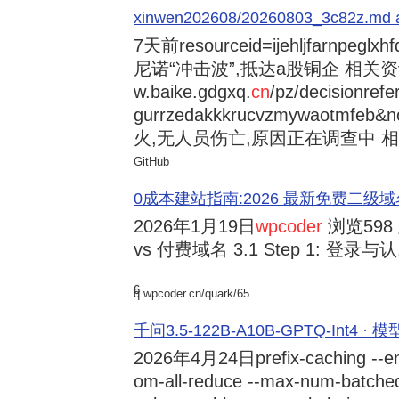
xinwen202608/20260803_3c82z.md at 
7天前
resourceid=ijehljfarnpeglx
尼诺“冲击波”,抵达a股铜企 相关资讯持
w.baike.gdgxq.
cn
/pz/decisionref
gurrzedakkkrucvzmywaotmfe
火,无人员伤亡,原因正在调查中 相
GitHub
0成本建站指南:2026 最新免费二级域名申请与
2026年1月19日
wpcoder
浏览598
vs 付费域名 3.1 Step 1: 登录与认.
6
q.wpcoder.cn/quark/65...
千问3.5-122B-A10B-GPTQ-Int4 · 
2026年4月24日
prefix-caching --e
om-all-reduce --max-num-batche