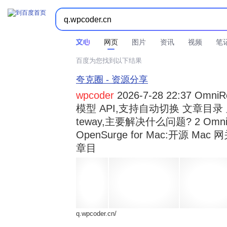



时间不限
所有网页和文件
站点内检索
网页
图片
资讯
视频
笔
百度为您找到以下结果
夸克圈 - 资源分享
wpcoder
2026-7-28 22:37 Omn
模型 API,支持自动切换 文章目录 显示
teway,主要解决什么问题? 2 OmniRou 
OpenSurge for Mac:开源 Ma
章目
q.wpcoder.cn/