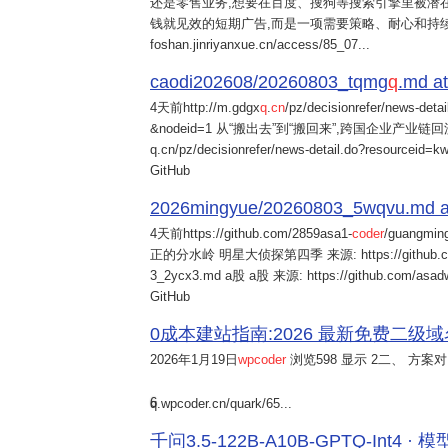
还是零售业务,想要在百度、搜狗等搜索引擎里被潜在
钱就见效的短期广告,而是一项需要策略、耐心和持
foshan.jinriyanxue.cn/access/85_07...
caodi202608/20260803_tqmg
q
.md at
4天前
http://m.gdgx
q
.
cn
/pz/decisionrefer/news-deta
&nodeid=1 从“搬出去”到“搬回来”,跨国企业产业链回流
q.cn/pz/decisionrefer/news-detail.do?resourceid=
GitHub
2026mingyue/20260803_5wqvu.md at
4天前
https://github.com/2859asa1-
coder
/guangmi
正的分水岭 明星大侦探第四季 来源: https://github.com/alb
3_2ycx3.md a股 a股 来源: https://github.com/asadw
GitHub
0成本建站指南:2026 最新免费二级域名申请与
2026年1月19日
wpcoder
浏览598 显示 2二、 方案对比:
6
q.wpcoder.cn/quark/65...
千问3.5-122B-A10B-GPTQ-Int4 · 