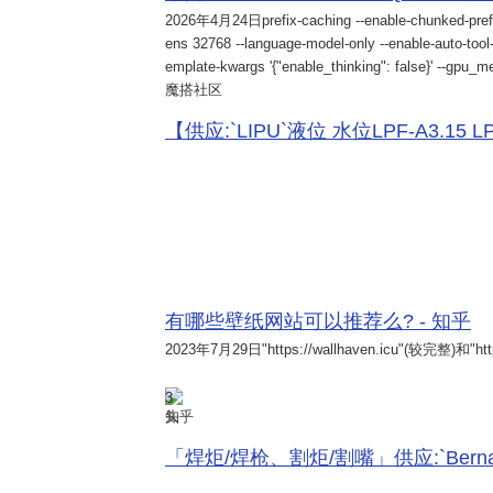
2026年4月24日
prefix-caching --enable-chunked-pref
ens 32768 --language-model-only --enable-auto-tool-
emplate-kwargs '{"enable_thinking": false}' --gpu_me
魔搭社区
【供应:`LIPU`液位 水位LPF-A3.15 LPF-
有哪些壁纸网站可以推荐么? - 知乎
2023年7月29日
"https://wallhaven.icu"(较完整)和"http
3
知乎
「焊炬/焊枪、割炬/割嘴」供应:`Bernard 