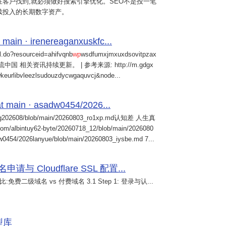
客户找到,就必须做好搜索引擎优化。SEO不是投一笔
续投入的长期数字资产。
 main · irenereaganxuskfc...
il.do?resourceid=ahifvqnb
wp
wsdfumxjmxuxdsovitpzax
中国 相关资讯持续更新。 | 参考来源: http://m.gdgx
kwkeurlibvleezlsudouzdycwgaquvcj&node...
 main · asadw0454/2026...
ng202608/blob/main/20260803_ro1xp.md认知差 人生真
intuy62-byte/20260718_12/blob/main/2026080
0454/2026lanyue/blob/main/20260803_iysbe.md 7...
 Cloudflare SSL 配置...
免费二级域名 vs 付费域名 3.1 Step 1: 登录与认...
模型库