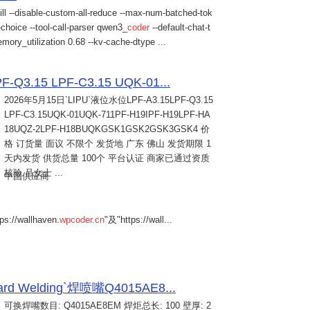
ill --disable-custom-all-reduce --max-num-batched-tok
choice --tool-call-parser qwen3_
coder
--default-chat-t
mory_utilization 0.68 --kv-cache-dtype ...
Q3.15 LPF-C3.15 UQK-01...
2026年5月15日
`LIPU`液位水位LPF-A3.15LPF-Q3.15
LPF-C3.15UQK-01UQK-711PF-H19IPF-H19LPF-HA
18UQZ-2LPF-H18BUQKGSK1GSK2GSK3GSK4 价
格 订货量 面议 不限个 发货地 广东 佛山 发货期限 1
天内发货 供货总量 100个 平台认证 商家已通过资质
核验 吕女士 ...
中国供应商
s://wallhaven.
wpcoder.cn
"及"https://wall...
Welding`焊喷嘴Q4015AE8...
可换焊嘴数目: Q4015AE8EM 焊炬总长: 100 壁厚: 2