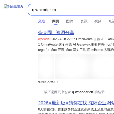
网页
图片
资讯
视频
笔
夸克圈 - 资源分享
wpcoder
2026-7-28 22:37 OmniRoute:开源 
1 OmniRoute 这个开源 AI Gateway,主要解决什么问题? 2
urge for Mac:开源 Mac 网关工具,用 mihomo 
q.wpcoder.cn/
以下是网页中包含"
q.wpcoder.cn
"的结果:
2026⭐️最新版⭐️猜你在找 沈阳企业网站
8天前
在沈阳,越来越多的企业意识到线上流量对生