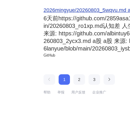
2026mingyue/20260803_5wqvu.md at
6天前
https://github.com/2859asa
in/20260803_ro1xp.md
来源: https://github.com/albintuy
260803_2ycx3.md a股 a股 来源: ht
6lanyue/blob/main/20260803_iysb
GitHub
1
2
3
帮助
举报
用户反馈
企业推广