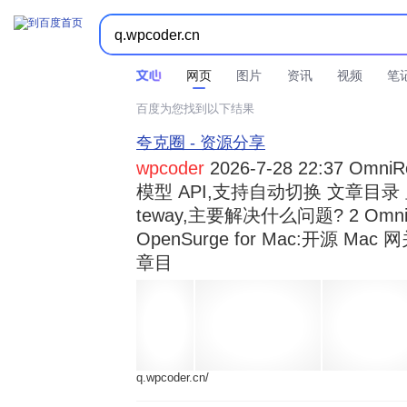



时间不限
所有网页和文件
站点内检索
网页
图片
资讯
视频
笔
百度为您找到以下结果
夸克圈 - 资源分享
wpcoder
2026-7-28 22:37 Omn
模型 API,支持自动切换 文章目录 显示
teway,主要解决什么问题? 2 OmniRou 
OpenSurge for Mac:开源 Ma
章目
q.wpcoder.cn/