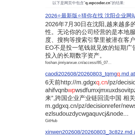
以下是网页中包含"
q.wpcoder.cn
"的结果:
2026⭐️最新版⭐️猜你在找 沈阳企业网站
2026年7月30日
在沈阳,越来越多
性。无论你的公司经营的是本地服
度、搜狗等搜索引擎里被潜在客户
EO不是投一笔钱就见效的短期广
投入的长期数字资产。
foshan.jinriyanxue.cn/access/85_07...
caodi202608/20260803_tqmg
q
.md at
6天前
http://m.gdgx
q
.
cn
/pz/decisi
ahifvqnb
wp
wsdfumxjmxuxdsovi
来”,跨国企业产业链回流中国 相关资讯
m.gdgxq.cn/pz/decisionrefer/news
ezlsudouzdycwgaquvcj&node...
GitHub
xinwen202608/20260803_3c82z.md at 