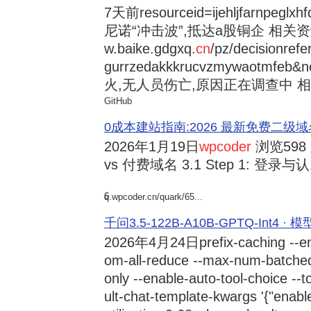
7天前
resourceid=ijehljfarnpeglx
尼诺“冲击波”,抵达a股铜企 相关资讯持
w.baike.gdgxq.
cn
/pz/decisionref
gurrzedakkkrucvzmywaotmfe
火,无人员伤亡,原因正在调查中 相
GitHub
0成本建站指南:2026 最新免费二级域名申请与
2026年1月19日
wpcoder
浏览598
vs 付费域名 3.1 Step 1: 登录与认.
6
q.wpcoder.cn/quark/65...
千问3.5-122B-A10B-GPTQ-Int4 · 
2026年4月24日
prefix-caching --e
om-all-reduce --max-num-batche
only --enable-auto-tool-choice --
ult-chat-template-kwargs '{"enabl