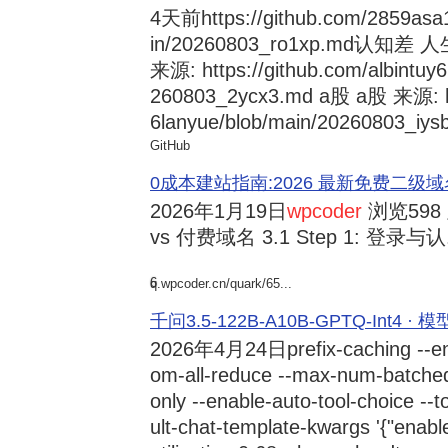
4天前
https://github.com/2859asa
in/20260803_ro1xp.md
来源: https://github.com/albintuy
260803_2ycx3.md a股 a股 来源: ht
6lanyue/blob/main/20260803_iysb
GitHub
0成本建站指南:2026 最新免费二级域名申请与
2026年1月19日
wpcoder
浏览598
vs 付费域名 3.1 Step 1: 登录与认.
6
q.wpcoder.cn/quark/65...
千问3.5-122B-A10B-GPTQ-Int4 · 
2026年4月24日
prefix-caching --e
om-all-reduce --max-num-batche
only --enable-auto-tool-choice --
ult-chat-template-kwargs '{"enabl