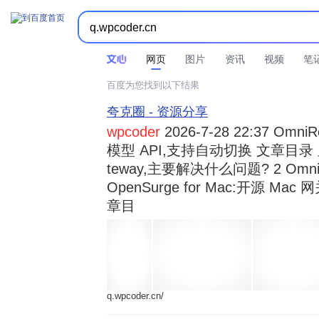



时间不限
所有网页和文件
站点内检索
网页
图片
资讯
视频
笔
百度为您找到以下结果
夸克圈 - 资源分享
wpcoder
2026-7-28 22:37 Omn
模型 API,支持自动切换 文章目录 显示
teway,主要解决什么问题? 2 OmniRou 
OpenSurge for Mac:开源 Ma
章目
q.wpcoder.cn/