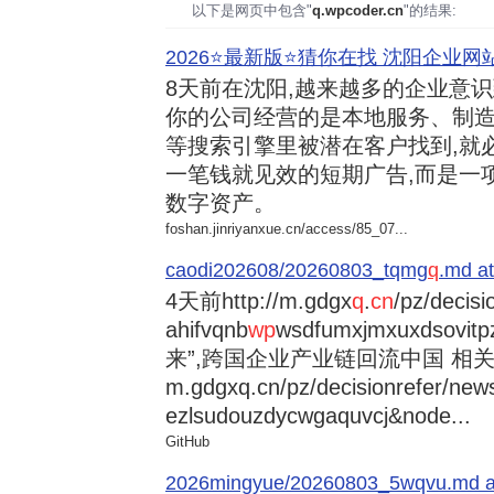
以下是网页中包含"
q.wpcoder.cn
"的结果:
2026⭐️最新版⭐️猜你在找 沈阳企业网站
8天前
在沈阳,越来越多的企业意
你的公司经营的是本地服务、制造
等搜索引擎里被潜在客户找到,就
一笔钱就见效的短期广告,而是一
数字资产。
foshan.jinriyanxue.cn/access/85_07...
caodi202608/20260803_tqmg
q
.md at
4天前
http://m.gdgx
q
.
cn
/pz/decisi
ahifvqnb
wp
wsdfumxjmxuxdsovi
来”,跨国企业产业链回流中国 相关资讯
m.gdgxq.cn/pz/decisionrefer/news
ezlsudouzdycwgaquvcj&node...
GitHub
2026mingyue/20260803_5wqvu.md at