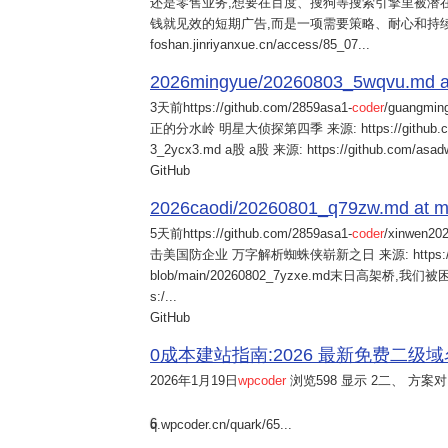
还是零售业务,想要在百度、搜狗等搜索引擎里被潜在
钱就见效的短期广告,而是一项需要策略、耐心和持
foshan.jinriyanxue.cn/access/85_07...
2026mingyue/20260803_5wqvu.md at
3天前
https://github.com/2859asa1-
coder
/guangmi
正的分水岭 明星大侦探第四季 来源: https://github.com/alb
3_2ycx3.md a股 a股 来源: https://github.com/asadw
GitHub
2026caodi/20260801_q79zw.md at mai
5天前
https://github.com/2859asa1-
coder
/xinwen2
击美国防企业 万字解析蜘蛛侠崭新之日 来源: https://github.co
blob/main/20260802_7yzxe.md末日高架桥,我
s:/...
GitHub
0成本建站指南:2026 最新免费二级域名申请与
2026年1月19日
wpcoder
浏览598 显示 2二、 方案对比:
6
q.wpcoder.cn/quark/65...