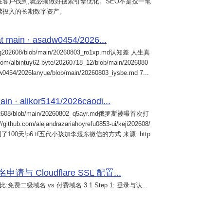
客户找到,就必须做好搜索引擎优化。SEO不是投一笔
续投入的长期数字资产。
 main · asadw0454/2026...
ng202608/blob/main/20260803_ro1xp.md认知差 人生真
intuy62-byte/20260718_12/blob/main/2026080
0454/2026lanyue/blob/main/20260803_iysbe.md 7...
n · alikor5141/2026caodi...
02608/blob/main/20260802_q5ayr.md俄罗斯被曝首次打
m/alejandrazariahoyrefu0853-ui/keji202608/
们被困了100天!p6 tf五代小孩加李煜东微信的方式 来源: http
 Cloudflare SSL 配置...
免费二级域名 vs 付费域名 3.1 Step 1: 登录与认...