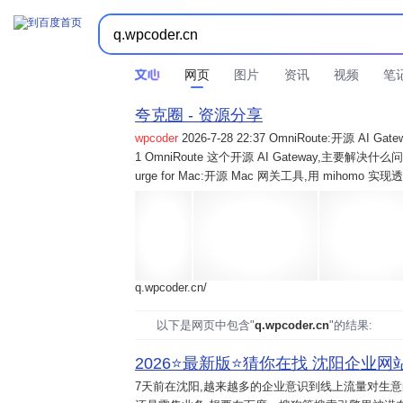
网页
图片
资讯
视频
笔
夸克圈 - 资源分享
wpcoder
2026-7-28 22:37 OmniRoute:开源 
1 OmniRoute 这个开源 AI Gateway,主要解决什么问题? 2
urge for Mac:开源 Mac 网关工具,用 mihomo 
q.wpcoder.cn/
以下是网页中包含"
q.wpcoder.cn
"的结果:
2026⭐️最新版⭐️猜你在找 沈阳企业网站
7天前
在沈阳,越来越多的企业意识到线上流量对生