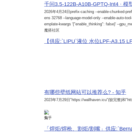
千问3.5-122B-A10B-GPTQ-Int4 · 
2026年4月24日
prefix-caching --enable-chunked-pref
ens 32768 --language-model-only --enable-auto-tool-
emplate-kwargs '{"enable_thinking": false}' --gpu_me
魔搭社区
【供应:`LIPU`液位 水位LPF-A3.15 LPF-
有哪些壁纸网站可以推荐么? - 知乎
2023年7月29日
"https://wallhaven.icu"(较完整)和"http
3
知乎
「焊炬/焊枪、割炬/割嘴」供应:`Bernard 