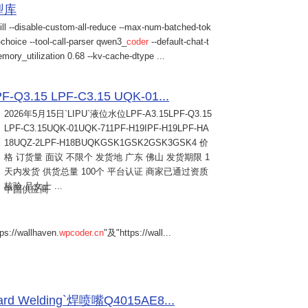
模型库
ill --disable-custom-all-reduce --max-num-batched-tok
choice --tool-call-parser qwen3_
coder
--default-chat-t
mory_utilization 0.68 --kv-cache-dtype ...
Q3.15 LPF-C3.15 UQK-01...
2026年5月15日
`LIPU`液位水位LPF-A3.15LPF-Q3.15
LPF-C3.15UQK-01UQK-711PF-H19IPF-H19LPF-HA
18UQZ-2LPF-H18BUQKGSK1GSK2GSK3GSK4 价
格 订货量 面议 不限个 发货地 广东 佛山 发货期限 1
天内发货 供货总量 100个 平台认证 商家已通过资质
核验 吕女士 ...
中国供应商
s://wallhaven.
wpcoder.cn
"及"https://wall...
Welding`焊喷嘴Q4015AE8...