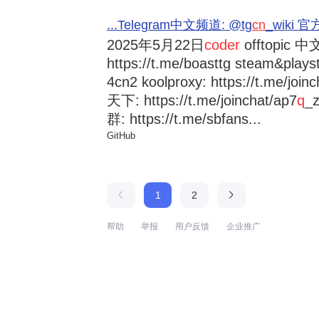
...Telegram中文频道: @tg
cn
_wiki 官方
2025年5月22日
coder
offtopic 中文
https://t.me/boasttg steam&plays
4cn2 koolproxy: https://t.me/jo
天下: https://t.me/joinchat/ap7
q
_
群: https://t.me/sbfans...
GitHub
1
2
帮助
举报
用户反馈
企业推广