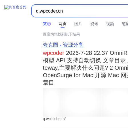



时间不限
所有网页和文件
站点内检索
网页
图片
资讯
视频
笔
百度为您找到以下结果
夸克圈 - 资源分享
wpcoder
2026-7-28 22:37 Omn
模型 API,支持自动切换 文章目录 显示
teway,主要解决什么问题? 2 OmniRou 
OpenSurge for Mac:开源 Ma
章目
q.wpcoder.cn/