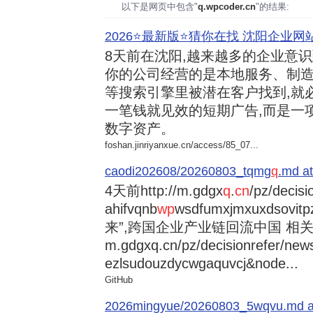
以下是网页中包含"
q.wpcoder.cn
"的结果:
2026⭐️最新版⭐️猜你在找 沈阳企业网站
8天前
在沈阳,越来越多的企业意
你的公司经营的是本地服务、制造
等搜索引擎里被潜在客户找到,就
一笔钱就见效的短期广告,而是一
数字资产。
foshan.jinriyanxue.cn/access/85_07...
caodi202608/20260803_tqmg
q
.md at
4天前
http://m.gdgx
q
.
cn
/pz/decisi
ahifvqnb
wp
wsdfumxjmxuxdsovi
来”,跨国企业产业链回流中国 相关资讯
m.gdgxq.cn/pz/decisionrefer/news
ezlsudouzdycwgaquvcj&node...
GitHub
2026mingyue/20260803_5wqvu.md at