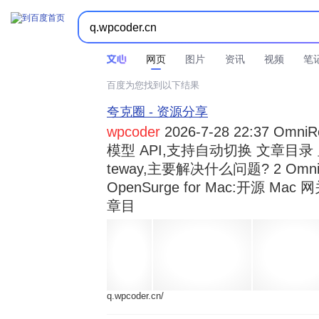



时间不限
所有网页和文件
站点内检索
网页
图片
资讯
视频
笔
百度为您找到以下结果
夸克圈 - 资源分享
wpcoder
2026-7-28 22:37 Omn
模型 API,支持自动切换 文章目录 显示
teway,主要解决什么问题? 2 OmniRou 
OpenSurge for Mac:开源 Ma
章目
q.wpcoder.cn/