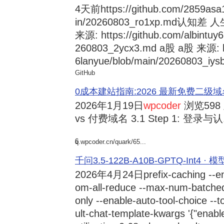
4天前
https://github.com/2859asa
in/20260803_ro1xp.md
来源: https://github.com/albintuy
260803_2ycx3.md a股 a股 来源: ht
6lanyue/blob/main/20260803_iysb
GitHub
0成本建站指南:2026 最新免费二级域名申请与
2026年1月19日
wpcoder
浏览598
vs 付费域名 3.1 Step 1: 登录与认.
6
q.wpcoder.cn/quark/65...
千问3.5-122B-A10B-GPTQ-Int4 · 
2026年4月24日
prefix-caching --e
om-all-reduce --max-num-batche
only --enable-auto-tool-choice --
ult-chat-template-kwargs '{"enabl