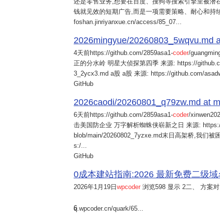
还是零售业务,想要在百度、搜狗等搜索引擎里被潜在
钱就见效的短期广告,而是一项需要策略、耐心和持
foshan.jinriyanxue.cn/access/85_07...
2026mingyue/20260803_5wqvu.md at
4天前
https://github.com/2859asa1-
coder
/guangmi
正的分水岭 明星大侦探第四季 来源: https://github.com/alb
3_2ycx3.md a股 a股 来源: https://github.com/asadw
GitHub
2026caodi/20260801_q79zw.md at mai
6天前
https://github.com/2859asa1-
coder
/xinwen2
击美国防企业 万字解析蜘蛛侠崭新之日 来源: https://github.co
blob/main/20260802_7yzxe.md末日高架桥,我
s:/...
GitHub
0成本建站指南:2026 最新免费二级域名申请与
2026年1月19日
wpcoder
浏览598 显示 2二、 方案对比:
6
q.wpcoder.cn/quark/65...