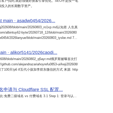
客户找到,就必须做好搜索引擎优化。SEO不是投一笔
续投入的长期数字资产。
 main · asadw0454/2026...
ng202608/blob/main/20260803_ro1xp.md认知差 人生真
intuy62-byte/20260718_12/blob/main/2026080
0454/2026lanyue/blob/main/20260803_iysbe.md 7...
n · alikor5141/2026caodi...
02608/blob/main/20260802_q5ayr.md俄罗斯被曝首次打
m/alejandrazariahoyrefu0853-ui/keji202608/
们被困了100天!p6 tf五代小孩加李煜东微信的方式 来源: http
 Cloudflare SSL 配置...
免费二级域名 vs 付费域名 3.1 Step 1: 登录与认...