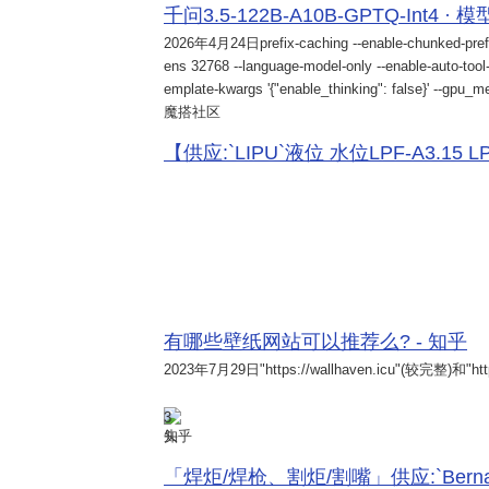
千问3.5-122B-A10B-GPTQ-Int4 · 
2026年4月24日
prefix-caching --enable-chunked-pref
ens 32768 --language-model-only --enable-auto-tool-
emplate-kwargs '{"enable_thinking": false}' --gpu_me
魔搭社区
【供应:`LIPU`液位 水位LPF-A3.15 LPF-
有哪些壁纸网站可以推荐么? - 知乎
2023年7月29日
"https://wallhaven.icu"(较完整)和"http
3
知乎
「焊炬/焊枪、割炬/割嘴」供应:`Bernard 