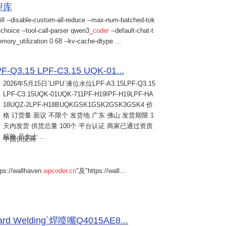
模型库
ill --disable-custom-all-reduce --max-num-batched-tok
choice --tool-call-parser qwen3_
coder
--default-chat-t
mory_utilization 0.68 --kv-cache-dtype ...
Q3.15 LPF-C3.15 UQK-01...
2026年5月15日
`LIPU`液位水位LPF-A3.15LPF-Q3.15
LPF-C3.15UQK-01UQK-711PF-H19IPF-H19LPF-HA
18UQZ-2LPF-H18BUQKGSK1GSK2GSK3GSK4 价
格 订货量 面议 不限个 发货地 广东 佛山 发货期限 1
天内发货 供货总量 100个 平台认证 商家已通过资质
核验 吕女士 ...
中国供应商
s://wallhaven.
wpcoder.cn
"及"https://wall...
Welding`焊喷嘴Q4015AE8...