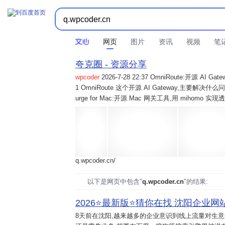
网页
图片
资讯
视频
笔
夸克圈 - 资源分享
wpcoder
2026-7-28 22:37 OmniRoute:开源 
1 OmniRoute 这个开源 AI Gateway,主要解决什么问题? 2
urge for Mac:开源 Mac 网关工具,用 mihomo 
q.wpcoder.cn/
以下是网页中包含"
q.wpcoder.cn
"的结果:
2026⭐️最新版⭐️猜你在找 沈阳企业网站
8天前
在沈阳,越来越多的企业意识到线上流量对生