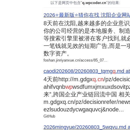
以下是网页中包含"
q.wpcoder.cn
"的结果:
2026⭐️最新版⭐️猜你在找 沈阳企业网站
8天前
在沈阳,越来越多的企业意
你的公司经营的是本地服务、制造
等搜索引擎里被潜在客户找到,就
一笔钱就见效的短期广告,而是一
数字资产。
foshan.jinriyanxue.cn/access/85_07...
caodi202608/20260803_tqmg
q
.md at
4天前
http://m.gdgx
q
.
cn
/pz/decisi
ahifvqnb
wp
wsdfumxjmxuxdsovi
来”,跨国企业产业链回流中国 相关资讯
m.gdgxq.cn/pz/decisionrefer/news
ezlsudouzdycwgaquvcj&node...
GitHub
2026mingyue/20260803_5wqvu.md at