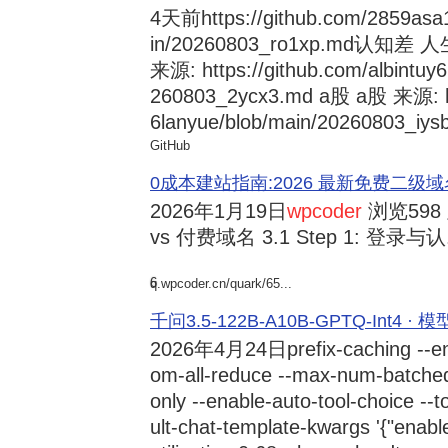
4天前
https://github.com/2859asa
in/20260803_ro1xp.md
来源: https://github.com/albintuy
260803_2ycx3.md a股 a股 来源: ht
6lanyue/blob/main/20260803_iysb
GitHub
0成本建站指南:2026 最新免费二级域名申请与
2026年1月19日
wpcoder
浏览598
vs 付费域名 3.1 Step 1: 登录与认.
6
q.wpcoder.cn/quark/65...
千问3.5-122B-A10B-GPTQ-Int4 · 
2026年4月24日
prefix-caching --e
om-all-reduce --max-num-batche
only --enable-auto-tool-choice --
ult-chat-template-kwargs '{"enabl