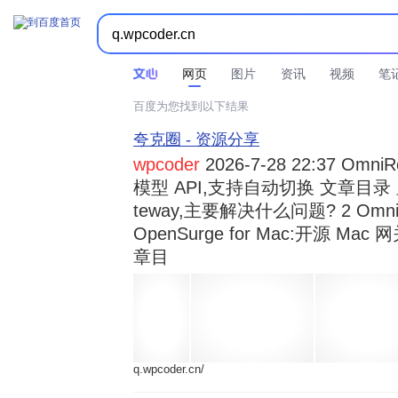



时间不限
所有网页和文件
站点内检索
网页
图片
资讯
视频
笔
百度为您找到以下结果
夸克圈 - 资源分享
wpcoder
2026-7-28 22:37 Omn
模型 API,支持自动切换 文章目录 显示
teway,主要解决什么问题? 2 OmniRou 
OpenSurge for Mac:开源 Ma
章目
q.wpcoder.cn/