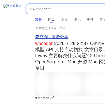



时间不限
所有网页和文件
站点内检索
网页
图片
资讯
视频
笔
百度为您找到以下结果
夸克圈 - 资源分享
wpcoder
2026-7-28 22:37 Omn
模型 API,支持自动切换 文章目录 显示
teway,主要解决什么问题? 2 OmniRou 
OpenSurge for Mac:开源 Ma
章目
q.wpcoder.cn/