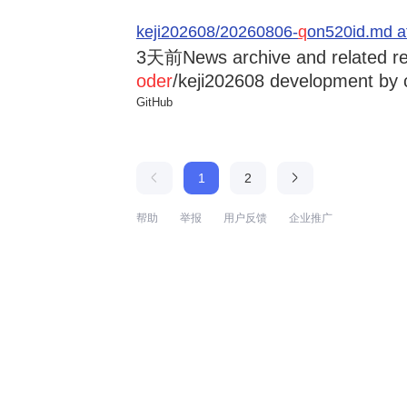
keji202608/20260806-
q
on520id.md a
3天前
News archive and related r
oder
/keji202608 development by 
GitHub
1
2
帮助
举报
用户反馈
企业推广