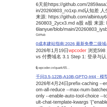
6天前
https://github.com/2859asa
in/20260803_ro1xp.md
来源: https://github.com/albintuy
260803_2ycx3.md a股 a股 来源: ht
6lanyue/blob/main/20260803_iysb
GitHub
0成本建站指南:2026 最新免费二级域名申请与
2026年1月19日
wpcoder
浏览598
vs 付费域名 3.1 Step 1: 登录与认.
6
q.wpcoder.cn/quark/65...
千问3.5-122B-A10B-GPTQ-Int4 · 
2026年4月24日
prefix-caching --e
om-all-reduce --max-num-batche
only --enable-auto-tool-choice --
ult-chat-template-kwargs '{"enabl