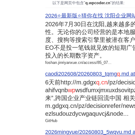
以下是网页中包含"
q.wpcoder.cn
"的结果:
2026⭐️最新版⭐️猜你在找 沈阳企业网站
2026年7月30日
在沈阳,越来越多
性。无论你的公司经营的是本地服
度、搜狗等搜索引擎里被潜在客户
EO不是投一笔钱就见效的短期广
投入的长期数字资产。
foshan.jinriyanxue.cn/access/85_07...
caodi202608/20260803_tqmg
q
.md at
6天前
http://m.gdgx
q
.
cn
/pz/decisi
ahifvqnb
wp
wsdfumxjmxuxdsovi
来”,跨国企业产业链回流中国 相关资讯
m.gdgxq.cn/pz/decisionrefer/news
ezlsudouzdycwgaquvcj&node...
GitHub
2026mingyue/20260803_5wqvu.md at