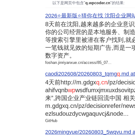
以下是网页中包含"
q.wpcoder.cn
"的结果:
2026⭐️最新版⭐️猜你在找 沈阳企业网站
8天前
在沈阳,越来越多的企业意
你的公司经营的是本地服务、制造
等搜索引擎里被潜在客户找到,就
一笔钱就见效的短期广告,而是一
数字资产。
foshan.jinriyanxue.cn/access/85_07...
caodi202608/20260803_tqmg
q
.md at
4天前
http://m.gdgx
q
.
cn
/pz/decisi
ahifvqnb
wp
wsdfumxjmxuxdsovi
来”,跨国企业产业链回流中国 相关资讯
m.gdgxq.cn/pz/decisionrefer/news
ezlsudouzdycwgaquvcj&node...
GitHub
2026mingyue/20260803_5wqvu.md at