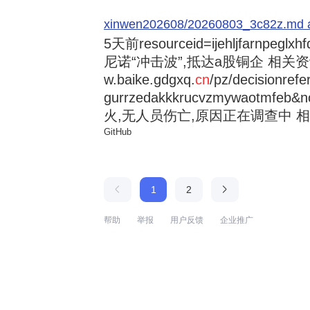
xinwen202608/20260803_3c82z.md at 
5天前
resourceid=ijehljfarnpeglx
尼诺“冲击波”,抵达a股铜企 相关资讯持
w.baike.gdgxq.
cn
/pz/decisionref
gurrzedakkkrucvzmywaotmfe
火,无人员伤亡,原因正在调查中 相
GitHub
1
2
帮助
举报
用户反馈
企业推广