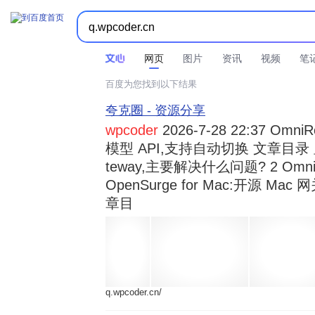



时间不限
所有网页和文件
站点内检索
网页
图片
资讯
视频
笔
百度为您找到以下结果
夸克圈 - 资源分享
wpcoder
2026-7-28 22:37 Omn
模型 API,支持自动切换 文章目录 显示
teway,主要解决什么问题? 2 OmniRou 
OpenSurge for Mac:开源 Ma
章目
q.wpcoder.cn/