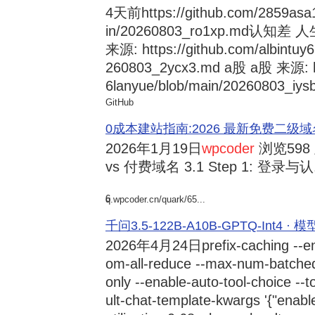
4天前
https://github.com/2859asa
in/20260803_ro1xp.md
来源: https://github.com/albintuy
260803_2ycx3.md a股 a股 来源: ht
6lanyue/blob/main/20260803_iysb
GitHub
0成本建站指南:2026 最新免费二级域名申请与
2026年1月19日
wpcoder
浏览598
vs 付费域名 3.1 Step 1: 登录与认.
6
q.wpcoder.cn/quark/65...
千问3.5-122B-A10B-GPTQ-Int4 · 
2026年4月24日
prefix-caching --e
om-all-reduce --max-num-batche
only --enable-auto-tool-choice --
ult-chat-template-kwargs '{"enabl