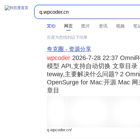



时间不限
所有网页和文件
站点内检索
网页
图片
资讯
视频
笔
百度为您找到以下结果
夸克圈 - 资源分享
wpcoder
2026-7-28 22:37 Omn
模型 API,支持自动切换 文章目录 显示
teway,主要解决什么问题? 2 OmniRou 
OpenSurge for Mac:开源 Ma
章目
q.wpcoder.cn/