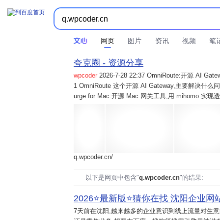
网页
图片
资讯
视频
笔
夸克圈 - 资源分享
wpcoder
2026-7-28 22:37 OmniRoute:开源 
1 OmniRoute 这个开源 AI Gateway,主要解决什么问题? 2
urge for Mac:开源 Mac 网关工具,用 mihomo 
q.wpcoder.cn/
以下是网页中包含"
q.wpcoder.cn
"的结果:
2026⭐️最新版⭐️猜你在找 沈阳企业网站
7天前
在沈阳,越来越多的企业意识到线上流量对生