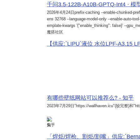
千问3.5-122B-A10B-GPTQ-Int4 · 
2026年4月24日
prefix-caching --enable-chunked-pref
ens 32768 --language-model-only --enable-auto-tool-
emplate-kwargs '{"enable_thinking": false}' --gpu_me
魔搭社区
【供应:`LIPU`液位 水位LPF-A3.15 LPF-
有哪些壁纸网站可以推荐么? - 知乎
2023年7月29日
"https://wallhaven.icu"(较完整)和"http
3
知乎
「焊炬/焊枪、割炬/割嘴」供应:`Bernard 