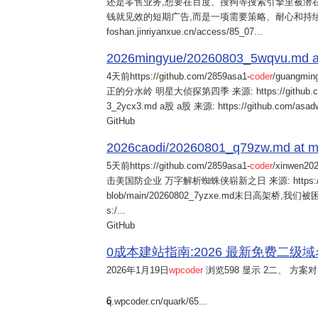
还是零售业务,想要在百度、搜狗等搜索引擎里被潜在
钱就见效的短期广告,而是一项需要策略、耐心和持
foshan.jinriyanxue.cn/access/85_07...
2026mingyue/20260803_5wqvu.md at
4天前
https://github.com/2859asa1-
coder
/guangmi
正的分水岭 明星大侦探第四季 来源: https://github.com/alb
3_2ycx3.md a股 a股 来源: https://github.com/asadw
GitHub
2026caodi/20260801_q79zw.md at mai
5天前
https://github.com/2859asa1-
coder
/xinwen2
击美国防企业 万字解析蜘蛛侠崭新之日 来源: https://github.co
blob/main/20260802_7yzxe.md末日高架桥,我
s:/...
GitHub
0成本建站指南:2026 最新免费二级域名申请与
2026年1月19日
wpcoder
浏览598 显示 2二、 方案对比:
6
q.wpcoder.cn/quark/65...