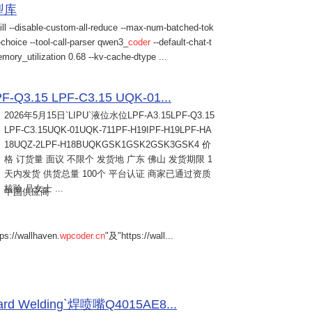
模型库
ill --disable-custom-all-reduce --max-num-batched-tok
choice --tool-call-parser qwen3_
coder
--default-chat-t
mory_utilization 0.68 --kv-cache-dtype ...
Q3.15 LPF-C3.15 UQK-01...
2026年5月15日
`LIPU`液位水位LPF-A3.15LPF-Q3.15
LPF-C3.15UQK-01UQK-711PF-H19IPF-H19LPF-HA
18UQZ-2LPF-H18BUQKGSK1GSK2GSK3GSK4 价
格 订货量 面议 不限个 发货地 广东 佛山 发货期限 1
天内发货 供货总量 100个 平台认证 商家已通过资质
核验 吕女士 ...
中国供应商
s://wallhaven.
wpcoder.cn
"及"https://wall...
Welding`焊喷嘴Q4015AE8...