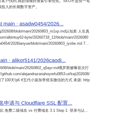
客户找到,就必须做好搜索引擎优化。SEO不是投一笔
续投入的长期数字资产。
 main · asadw0454/2026...
ng202608/blob/main/20260803_ro1xp.md认知差 人生真
intuy62-byte/20260718_12/blob/main/2026080
0454/2026lanyue/blob/main/20260803_iysbe.md 7...
n · alikor5141/2026caodi...
02608/blob/main/20260802_q5ayr.md俄罗斯被曝首次打
m/alejandrazariahoyrefu0853-ui/keji202608/
们被困了100天!p6 tf五代小孩加李煜东微信的方式 来源: http
 Cloudflare SSL 配置...
免费二级域名 vs 付费域名 3.1 Step 1: 登录与认...