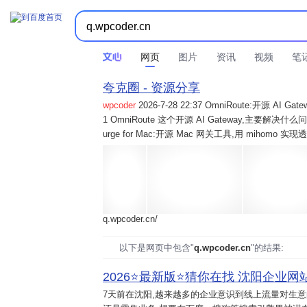
网页
图片
资讯
视频
笔
夸克圈 - 资源分享
wpcoder
2026-7-28 22:37 OmniRoute:开源 
1 OmniRoute 这个开源 AI Gateway,主要解决什么问题? 2
urge for Mac:开源 Mac 网关工具,用 mihomo 
q.wpcoder.cn/
以下是网页中包含"
q.wpcoder.cn
"的结果:
2026⭐️最新版⭐️猜你在找 沈阳企业网站
7天前
在沈阳,越来越多的企业意识到线上流量对生