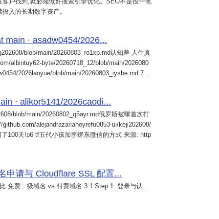
客户找到,就必须做好搜索引擎优化。SEO不是投一笔
续投入的长期数字资产。
 main · asadw0454/2026...
ng202608/blob/main/20260803_ro1xp.md认知差 人生真
intuy62-byte/20260718_12/blob/main/2026080
0454/2026lanyue/blob/main/20260803_iysbe.md 7...
n · alikor5141/2026caodi...
02608/blob/main/20260802_q5ayr.md俄罗斯被曝首次打
m/alejandrazariahoyrefu0853-ui/keji202608/
们被困了100天!p6 tf五代小孩加李煜东微信的方式 来源: http
 Cloudflare SSL 配置...
免费二级域名 vs 付费域名 3.1 Step 1: 登录与认...