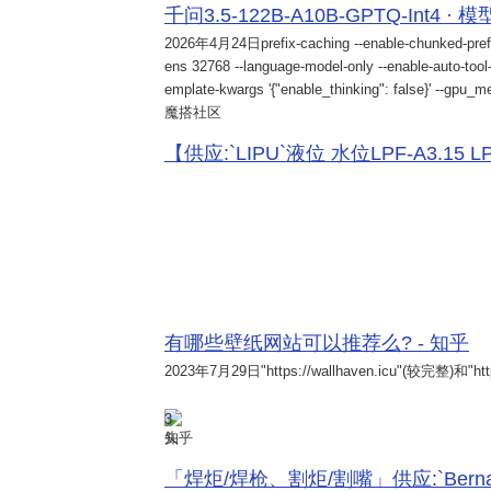
千问3.5-122B-A10B-GPTQ-Int4 · 
2026年4月24日
prefix-caching --enable-chunked-pref
ens 32768 --language-model-only --enable-auto-tool-
emplate-kwargs '{"enable_thinking": false}' --gpu_me
魔搭社区
【供应:`LIPU`液位 水位LPF-A3.15 LPF-
有哪些壁纸网站可以推荐么? - 知乎
2023年7月29日
"https://wallhaven.icu"(较完整)和"http
3
知乎
「焊炬/焊枪、割炬/割嘴」供应:`Bernard 