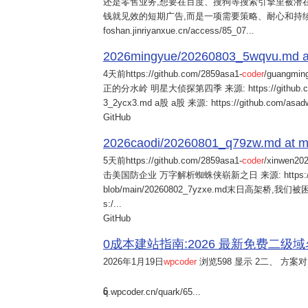
还是零售业务,想要在百度、搜狗等搜索引擎里被潜在
钱就见效的短期广告,而是一项需要策略、耐心和持
foshan.jinriyanxue.cn/access/85_07...
2026mingyue/20260803_5wqvu.md at
4天前
https://github.com/2859asa1-
coder
/guangmi
正的分水岭 明星大侦探第四季 来源: https://github.com/alb
3_2ycx3.md a股 a股 来源: https://github.com/asadw
GitHub
2026caodi/20260801_q79zw.md at mai
5天前
https://github.com/2859asa1-
coder
/xinwen2
击美国防企业 万字解析蜘蛛侠崭新之日 来源: https://github.co
blob/main/20260802_7yzxe.md末日高架桥,我
s:/...
GitHub
0成本建站指南:2026 最新免费二级域名申请与
2026年1月19日
wpcoder
浏览598 显示 2二、 方案对比:
6
q.wpcoder.cn/quark/65...