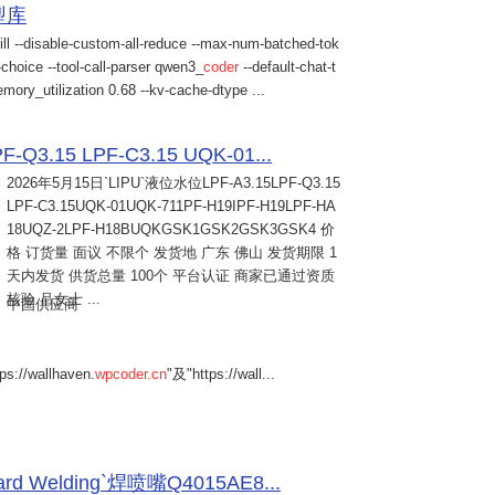
模型库
ill --disable-custom-all-reduce --max-num-batched-tok
choice --tool-call-parser qwen3_
coder
--default-chat-t
mory_utilization 0.68 --kv-cache-dtype ...
Q3.15 LPF-C3.15 UQK-01...
2026年5月15日
`LIPU`液位水位LPF-A3.15LPF-Q3.15
LPF-C3.15UQK-01UQK-711PF-H19IPF-H19LPF-HA
18UQZ-2LPF-H18BUQKGSK1GSK2GSK3GSK4 价
格 订货量 面议 不限个 发货地 广东 佛山 发货期限 1
天内发货 供货总量 100个 平台认证 商家已通过资质
核验 吕女士 ...
中国供应商
s://wallhaven.
wpcoder.cn
"及"https://wall...
Welding`焊喷嘴Q4015AE8...