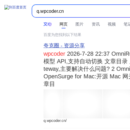



时间不限
所有网页和文件
站点内检索
网页
图片
资讯
视频
笔
百度为您找到以下结果
夸克圈 - 资源分享
wpcoder
2026-7-28 22:37 Omn
模型 API,支持自动切换 文章目录 显示
teway,主要解决什么问题? 2 OmniRou 
OpenSurge for Mac:开源 Ma
章目
q.wpcoder.cn/