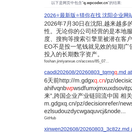
以下是网页中包含"
q.wpcoder.cn
"的结果:
2026⭐️最新版⭐️猜你在找 沈阳企业网站
2026年7月30日
在沈阳,越来越多
性。无论你的公司经营的是本地服
度、搜狗等搜索引擎里被潜在客户
EO不是投一笔钱就见效的短期广
投入的长期数字资产。
foshan.jinriyanxue.cn/access/85_07...
caodi202608/20260803_tqmg
q
.md at
6天前
http://m.gdgx
q
.
cn
/pz/decisi
ahifvqnb
wp
wsdfumxjmxuxdsovi
来”,跨国企业产业链回流中国 相关资讯
m.gdgxq.cn/pz/decisionrefer/news
ezlsudouzdycwgaquvcj&node...
GitHub
xinwen202608/20260803_3c82z.md at 