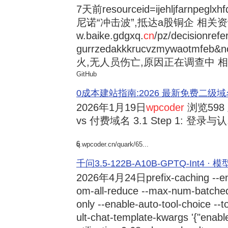
7天前
resourceid=ijehljfarnpeglx
尼诺“冲击波”,抵达a股铜企 相关资讯持
w.baike.gdgxq.
cn
/pz/decisionref
gurrzedakkkrucvzmywaotmfe
火,无人员伤亡,原因正在调查中 相
GitHub
0成本建站指南:2026 最新免费二级域名申请与
2026年1月19日
wpcoder
浏览598
vs 付费域名 3.1 Step 1: 登录与认.
6
q.wpcoder.cn/quark/65...
千问3.5-122B-A10B-GPTQ-Int4 · 
2026年4月24日
prefix-caching --e
om-all-reduce --max-num-batche
only --enable-auto-tool-choice --
ult-chat-template-kwargs '{"enabl