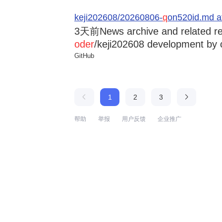
keji202608/20260806-
q
on520id.md a
3天前
News archive and related r
oder
/keji202608 development by 
GitHub
1
2
3
帮助
举报
用户反馈
企业推广